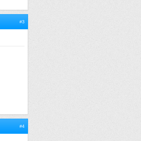
#3
#4