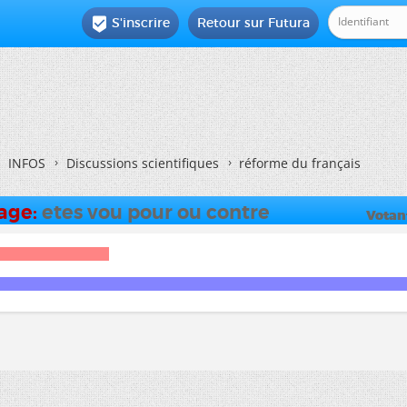
S'inscrire
Retour sur Futura

INFOS
Discussions scientifiques
réforme du français
dage:
etes vou pour ou contre
Votan