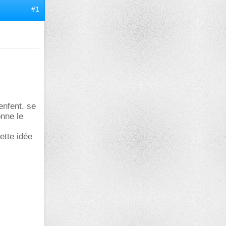
#1
enfent. se
onne le
ette idée