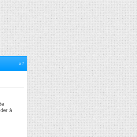
#2
de
der à