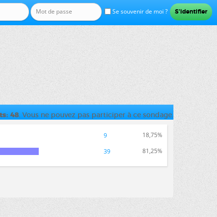
Se souvenir de moi ?
ts
48
. Vous ne pouvez pas participer à ce sondage.
18,75%
9
81,25%
39