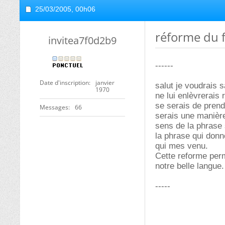
25/03/2005,
00h06
réforme du f
invitea7f0d2b9
------
Date d'inscription
janvier
salut je voudrais s
1970
ne lui enlèvrerais
se serais de prend
Messages
66
serais une manière 
sens de la phrase 
la phrase qui donn
qui mes venu.
Cette reforme per
notre belle langue.
-----