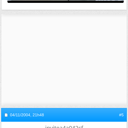
04/11/2004,
21h48
#5
invitea4a042cf