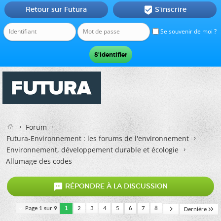
Retour sur Futura
S'inscrire

Se souvenir de moi ?
Forum
Futura-Environnement : les forums de l'environnement
Environnement, développement durable et écologie
Allumage des codes

RÉPONDRE À LA DISCUSSION
Page 1 sur 9
1
2
3
4
5
6
7
8
Dernière