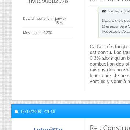
invite90bb2978
Envoyé par
cha
Date d'inscription
janvier
Désolé, mais pas 
1970
Et la aussi déjà
impossible de savo
Messages
6 250
Ca fait très longte
est connu. Les tau
0,3% alors qu'un b
combustion des sté
raisons des nouvel
leur copie. Je ne 
vont-ils y venir à
14/12/2009,
22h16
Re : Constru
LutopiSTe