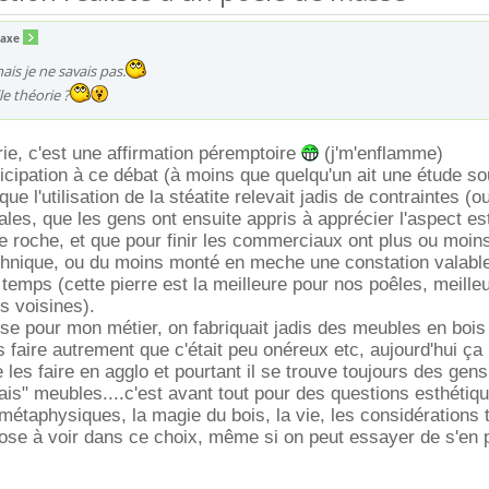
taxe
is je ne savais pas.
le théorie ?
rie, c'est une affirmation péremptoire
(j'm'enflamme)
icipation à ce débat (à moins que quelqu'un ait une étude so
ue l'utilisation de la stéatite relevait jadis de contraintes (o
cales, que les gens ont ensuite appris à apprécier l'aspect es
e roche, et que pour finir les commerciaux ont plus ou moin
echnique, ou du moins monté en meche une constation valabl
temps (cette pierre est la meilleure pour nos poêles, meille
s voisines).
e pour mon métier, on fabriquait jadis des meubles en bois
s faire autrement que c'était peu onéreux etc, aujourd'hui ça 
 les faire en agglo et pourtant il se trouve toujours des gen
s" meubles....c'est avant tout pour des questions esthétiq
 métaphysiques, la magie du bois, la vie, les considérations
hose à voir dans ce choix, même si on peut essayer de s'en