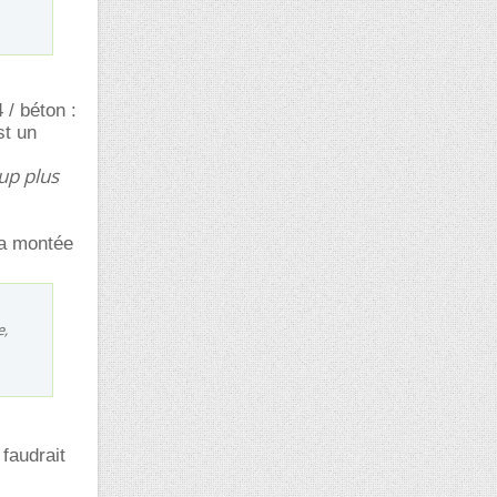
 / béton :
st un
up plus
 la montée
e,
 faudrait