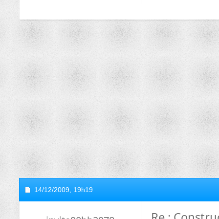
14/12/2009,
19h19
Re : Constru