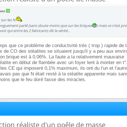
taxe
sur les N.
 longuement parlé (sans doute moins que sur les briques
) mais ce n’est pr
ir qui entre les 2 fabricants dit la vérité...
mps que ce problème de conductivité très ( trop ) rapide de l
x de CO des stéatites se situaient jusqu'il y a peu aux envi
on brique est à 0.06%. La faute a la relativement mauvaise
atite en début de flambée avec un foyer lent à monter en t°
les CE qui imposent 0,1% maximum, ils ont du l'un et l'autre
savais pas que N était resté à la stéatite apparente mais san
 moins que le feu doré fasse des miracles.
ction réaliste d'un poêle de masse