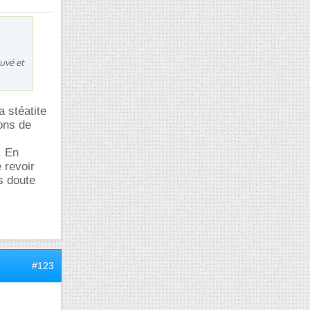
ouvé et
a stéatite
rons de
. En
 revoir
s doute
#123