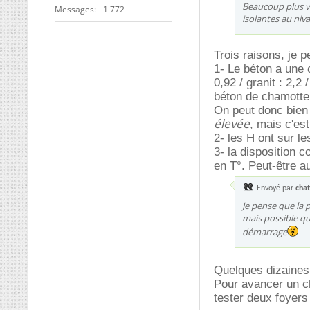
Beaucoup plus v
Messages
1 772
isolantes au niv
Trois raisons, je p
1- Le béton a une c
0,92 / granit : 2,2 
béton de chamotte 
On peut donc bien 
élevée
, mais c'es
2- les H ont sur le
3- la disposition c
en T°. Peut-être au
Envoyé par
cha
Je pense que la 
mais possible qu
démarrage
Quelques dizaines
Pour avancer un ch
tester deux foyers