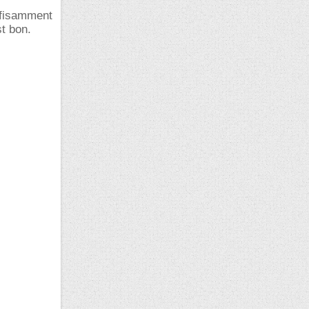
uffisamment
st bon.