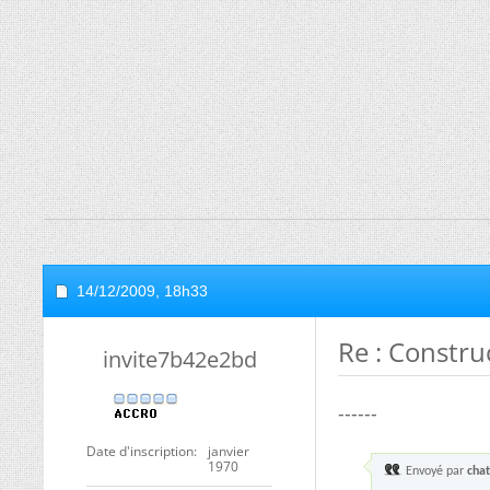
14/12/2009,
18h33
Re : Constru
invite7b42e2bd
------
Date d'inscription
janvier
1970
Envoyé par
cha