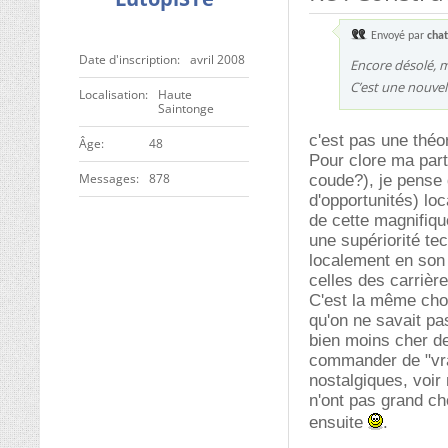
Envoyé par
cha
Date d'inscription
avril 2008
Encore désolé, ma
C’est une nouvel
Localisation
Haute
Saintonge
c'est pas une théo
ge
48
Pour clore ma part
Messages
878
coude?), je pense q
d'opportunités) lo
de cette magnifiqu
une supériorité t
localement en son 
celles des carrière
C'est la même chos
qu'on ne savait pa
bien moins cher de
commander de "vrai
nostalgiques, voir
n'ont pas grand c
ensuite
.