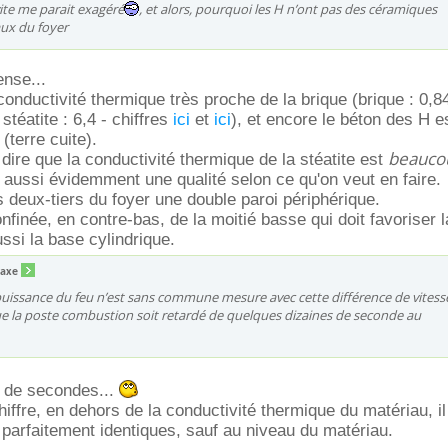
ite me parait exagéré
, et alors, pourquoi les H n’ont pas des céramiques
aux du foyer
ense...
onductivité thermique très proche de la brique (brique : 0,84
/ stéatite : 6,4 - chiffres
ici
et
ici
), et encore le béton des H e
(terre cuite).
beauco
dire que la conductivité thermique de la stéatite est
t aussi évidemment une qualité selon ce qu'on veut en faire.
s deux-tiers du foyer une double paroi périphérique.
onfinée, en contre-bas, de la moitié basse qui doit favoriser
ssi la base cylindrique.
taxe
puissance du feu n’est sans commune mesure avec cette différence de vitess
e la poste combustion soit retardé de quelques dizaines de seconde au
 de secondes...
iffre, en dehors de la conductivité thermique du matériau, il
 parfaitement identiques, sauf au niveau du matériau.