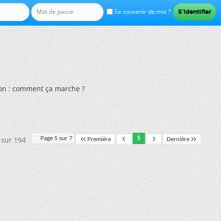
Se souvenir de moi ?
on : comment ça marche ?
 sur 194
Page 5 sur 7
5
Première
Dernière