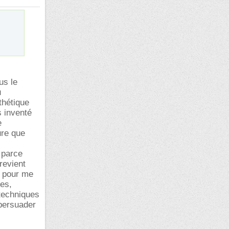
us le
u
thétique
s inventé
e
ure que
 parce
revient
s pour me
ues,
 techniques
 persuader