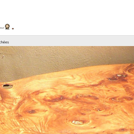
 sur
chées