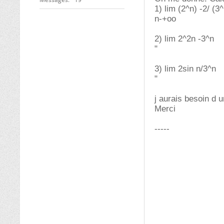
1) lim (2^n) -2/ (3
n-+oo
2) lim 2^2n -3^n
"
3) lim 2sin n/3^n
"
j aurais besoin d 
Merci
-----