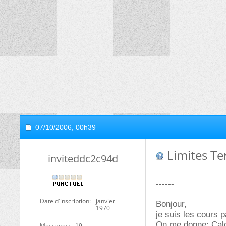
07/10/2006,
00h39
Limites Te
inviteddc2c94d
------
Date d'inscription
janvier
Bonjour,
1970
je suis les cours 
On me donne: Calcu
Messages
19