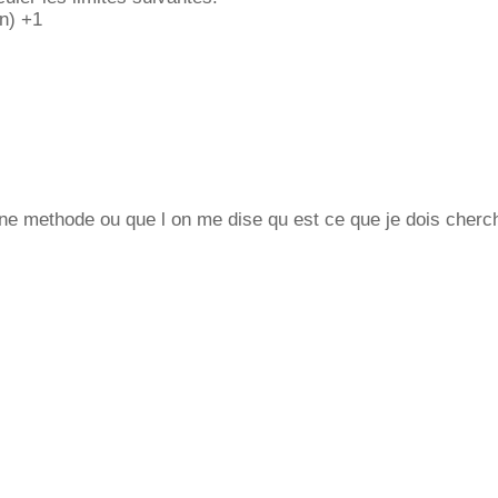
^n) +1
une methode ou que l on me dise qu est ce que je dois cherch