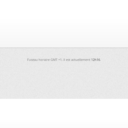
Fuseau horaire GMT +1. Il est actuellement
12h16
.