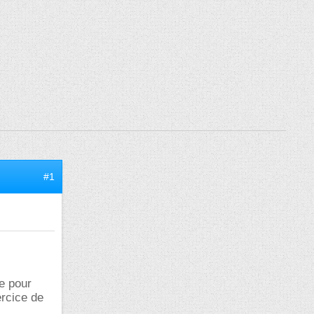
#1
de pour
rcice de