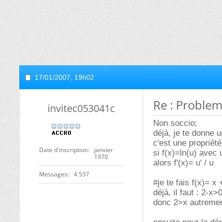
17/01/2007,
19h02
Re : Proble
invitec053041c
Non soccio;
déjà, je te donne u
c'est une propriét
Date d'inscription
janvier
si f(x)=ln(u) avec 
1970
alors f'(x)= u' / u
Messages
4 537
#je te fais f(x)= x 
déjà, il faut : 2-x>
donc 2>x autrement 