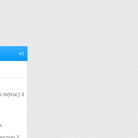
#2
 ln(truc) il
n.
onction ?