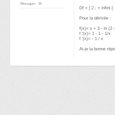
Messages
36
Df = ] 2 ; + infini [
Pour la dérivée :
f(x)= x + 3 - ln (2 
f '(x)= 1 - 1 - 1/x
f '(x)= - 1 / x
Ai-je la bonne rép