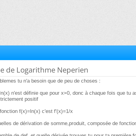
me de Logarithme Neperien
oblemes tu n'a besoin que de peu de choses :
=ln(x) n'est définie que pour x>0, donc à chaque fois que tu as
strictement positif
fonction f(x)=ln(x) c'est f'(x)=1/x
tuelles de dérivation de somme,produit, composée de fonctio
mble de def. et quelle dérivée trouves tu pour ta première f