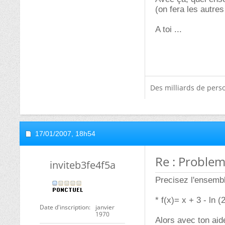
(on fera les autres
A toi ...
Des milliards de pers
17/01/2007,
18h54
Re : Proble
inviteb3fe4f5a
Precisez l'ensemble
* f(x)= x + 3 - ln (2
Date d'inscription
janvier
1970
Alors avec ton aide