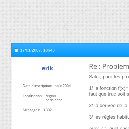
17/01/2007,
18h43
Re : Proble
erik
Salut, pour tes pr
Date d'inscription
août 2004
1/ la fonction f(x)
faut que truc soit 
Localisation
région
parisienne
2/ la dérivée de la 
Messages
3 302
3/ les règles habi
Avec ça, quel ense