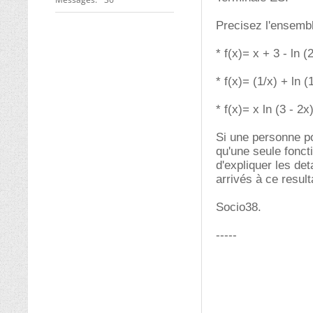
Precisez l'ensemble
* f(x)= x + 3 - ln (2
* f(x)= (1/x) + ln 
* f(x)= x ln (3 - 2x
Si une personne po
qu'une seule foncti
d'expliquer les de
arrivés à ce result
Socio38.
-----