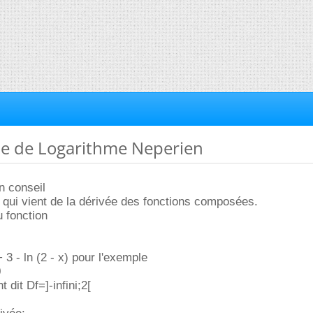
me de Logarithme Neperien
n conseil
é qui vient de la dérivée des fonctions composées.
u fonction
+ 3 - ln (2 - x) pour l'exemple
0
dit Df=]-infini;2[