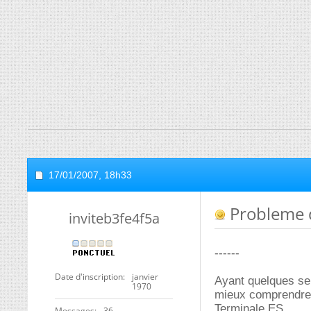
17/01/2007,
18h33
Probleme 
inviteb3fe4f5a
------
Date d'inscription
janvier
Ayant quelques ser
1970
mieux comprendre 
Terminale ES.
Messages
36