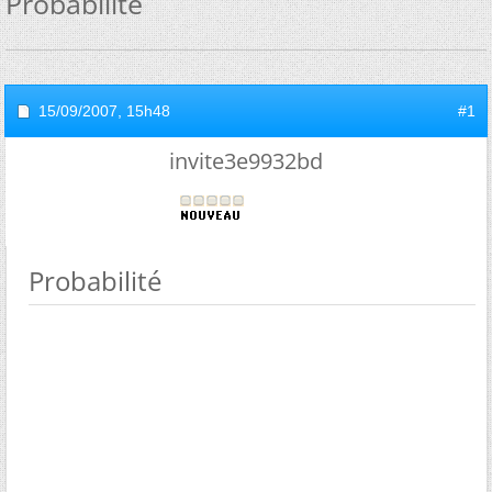
Probabilité
15/09/2007,
15h48
#1
invite3e9932bd
Probabilité