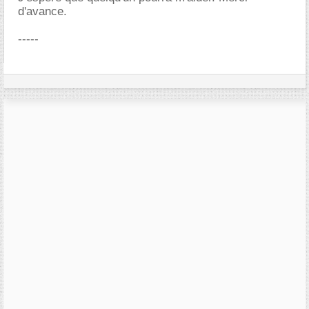
d'avance.
-----