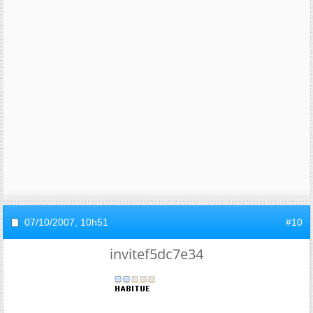
07/10/2007,
10h51
#10
invitef5dc7e34