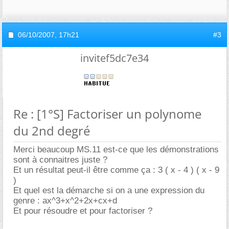
06/10/2007,
17h21
#3
invitef5dc7e34
Re : [1°S] Factoriser un polynome
du 2nd degré
Merci beaucoup MS.11 est-ce que les démonstrations
sont à connaitres juste ?
Et un résultat peut-il être comme ça : 3 ( x - 4 ) ( x - 9
)
Et quel est la démarche si on a une expression du
genre : ax^3+x^2+2x+cx+d
Et pour résoudre et pour factoriser ?