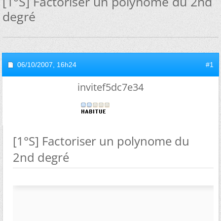
[1°S] Factoriser un polynome du 2nd
degré
06/10/2007,
16h24
#1
invitef5dc7e34
[1°S] Factoriser un polynome du
2nd degré