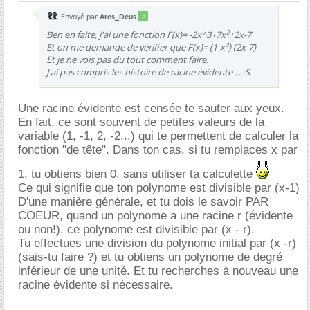
Envoyé par
Ares_Deus
Ben en faite, j'ai une fonction F(x)= -2x^3+7x²+2x-7
Et on me demande de vérifier que F(x)= (1-x²) (2x-7)
Et je ne vois pas du tout comment faire.
J'ai pas compris les histoire de racine évidente ... :S
Une racine évidente est censée te sauter aux yeux.
En fait, ce sont souvent de petites valeurs de la
variable (1, -1, 2, -2...) qui te permettent de calculer la
fonction "de tête". Dans ton cas, si tu remplaces x par
1, tu obtiens bien 0, sans utiliser ta calculette
Ce qui signifie que ton polynome est divisible par (x-1)
D'une manière générale, et tu dois le savoir PAR
COEUR, quand un polynome a une racine r (évidente
ou non!), ce polynome est divisible par (x - r).
Tu effectues une division du polynome initial par (x -r)
(sais-tu faire ?) et tu obtiens un polynome de degré
inférieur de une unité. Et tu recherches à nouveau une
racine évidente si nécessaire.