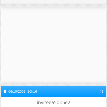
06/10/2007,
20h16
#9
inviteea5db5e2