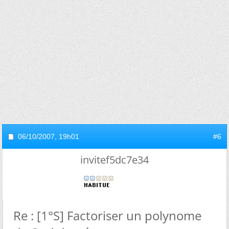
06/10/2007,
19h01
#6
invitef5dc7e34
Re : [1°S] Factoriser un polynome