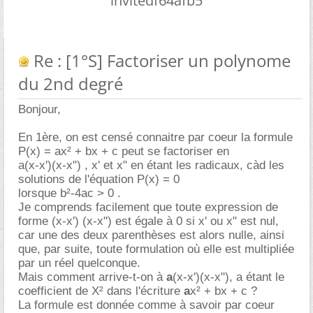
invitedf64afb5
Re : [1°S] Factoriser un polynome
du 2nd degré
Bonjour,
En 1ère, on est censé connaitre par coeur la formule
P(x) = ax² + bx + c peut se factoriser en
a(x-x')(x-x") , x' et x" en étant les radicaux, càd les
solutions de l'équation P(x) = 0
lorsque b²-4ac > 0 .
Je comprends facilement que toute expression de
forme (x-x') (x-x") est égale à 0 si x' ou x" est nul,
car une des deux parenthèses est alors nulle, ainsi
que, par suite, toute formulation où elle est multipliée
par un réel quelconque.
Mais comment arrive-t-on à
a
(x-x')(x-x"), a étant le
coefficient de X² dans l'écriture
a
x² + bx + c ?
La formule est donnée comme à savoir par coeur