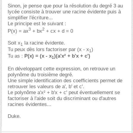
Sinon, je pense que pour la résolution du degré 3 au
lycée consiste à trouver une racine évidente puis à
simplifier l'écriture...
Le principe est le suivant :
3
2
P(x) = ax
+ bx
+ cx + d = 0
Soit x
la racine évidente.
1
Tu peux dès lors factoriser par (x - x
)
1
Tu as :
P(x) = (x - x
)(a'x² + b'x + c')
1
En développant cette expression, on retrouve un
polynôme du troisième degré.
Une simple identification des coefficients permet de
retrouver les valeurs de a', b' et c'.
Le polynôme a'x² + b'x + c' peut éventuellement se
factoriser à l'aide soit du discriminant ou d'autres
racines évidentes...
Duke.