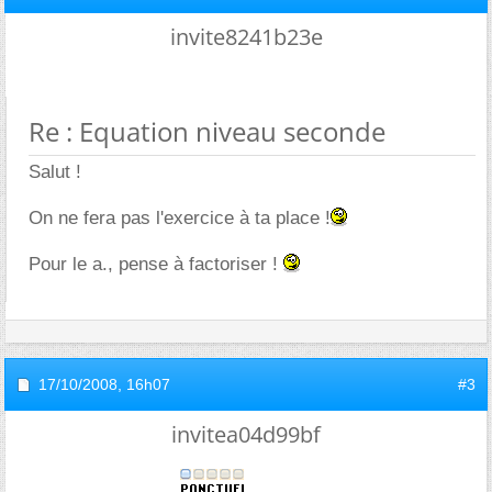
invite8241b23e
Re : Equation niveau seconde
Salut !
On ne fera pas l'exercice à ta place !
Pour le a., pense à factoriser !
17/10/2008,
16h07
#3
invitea04d99bf