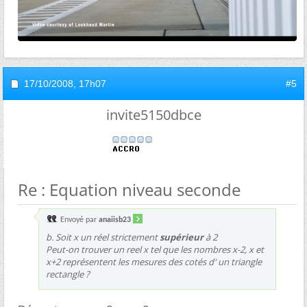
17/10/2008,
17h07
#5
invite5150dbce
Re : Equation niveau seconde
Envoyé par
anaiisb23
b. Soit x un réel strictement
supérieur
à 2
Peut-on trouver un reel x tel que les nombres x-2, x et
x+2 représentent les mesures des cotés d' un triangle
rectangle ?