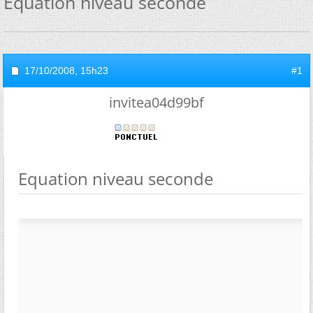
Equation niveau seconde
17/10/2008,
15h23
#1
invitea04d99bf
Equation niveau seconde