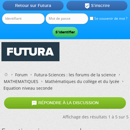
Retour sur Futura
S'inscrire

Se souvenir de moi ?
Forum
Futura-Sciences : les forums de la science
MATHEMATIQUES
Mathématiques du collège et du lycée
Equation niveau seconde

RÉPONDRE À LA DISCUSSION
Affichage des résultats 1 à 5 sur 5