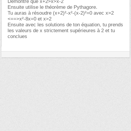
Démontre que x+2>x>x-2
Ensuite utilise le théorème de Pythagore.
Tu auras à résoudre (x+2)²-x²-(x-2)²=0 avec x>2
<==>x²-8x=0 et x>2
Ensuite avec les solutions de ton équation, tu prends
les valeurs de x strictement supérieures à 2 et tu
conclues