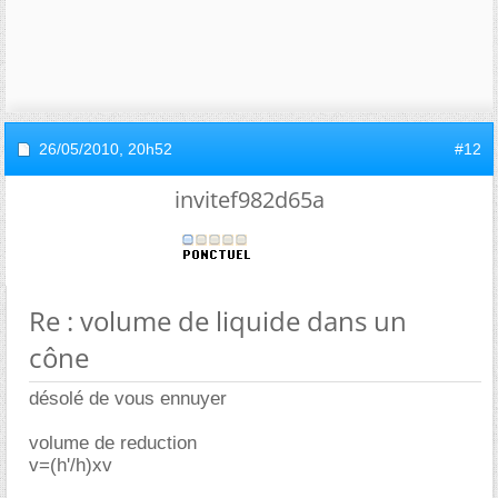
26/05/2010,
20h52
#12
invitef982d65a
Re : volume de liquide dans un
cône
désolé de vous ennuyer
volume de reduction
v=(h'/h)xv