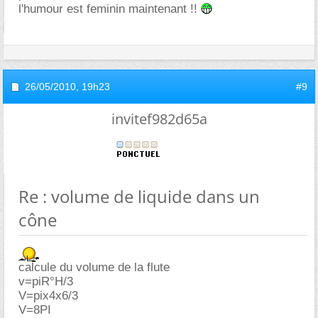
l'humour est feminin maintenant !!
26/05/2010,
19h23
#9
invitef982d65a
Re : volume de liquide dans un
cône
calcule du volume de la flute
v=piR°H/3
V=pix4x6/3
V=8PI