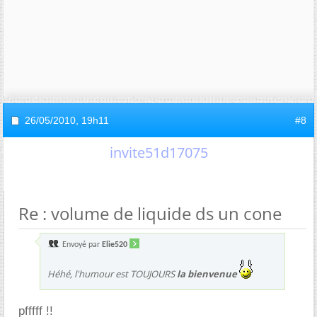
26/05/2010,
19h11
#8
invite51d17075
Re : volume de liquide ds un cone
Envoyé par
Elie520
Héhé, l'humour est TOUJOURS
la bienvenue
pfffff !!