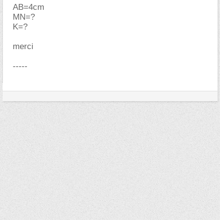
AB=4cm
MN=?
K=?
merci
-----