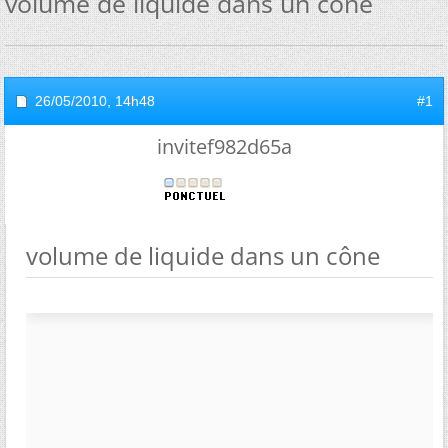
volume de liquide dans un cône
26/05/2010,
14h48
#1
invitef982d65a
volume de liquide dans un cône