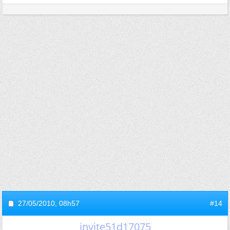
27/05/2010,
08h57
#14
invite51d17075