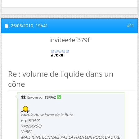
26/05/2010,
19h41
#11
invitee4ef379f
Re : volume de liquide dans un
cône
Envoyé par
TEPPAZ
calcule du volume de la flute
v=piR°H/3
V=pix4x6/3
V=8PI
MAIS JE NE CONNAIS PAS LA HAUTEUR POUR L'AUTRE