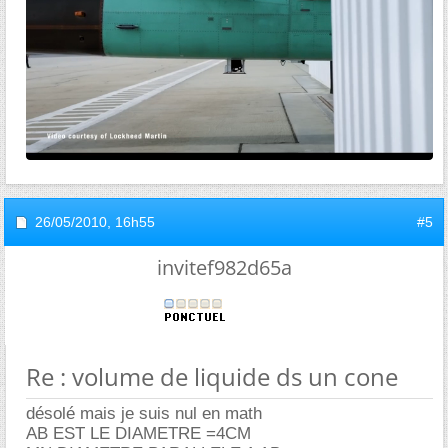
26/05/2010,
16h55
#5
invitef982d65a
Re : volume de liquide ds un cone
désolé mais je suis nul en math
AB EST LE DIAMETRE =4CM