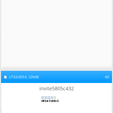
17/11/2014,
22h06
#2
invite5805c432