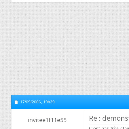
17/09/2006,
19h39
Re : demonst
invitee1f11e55
C'est pas très cla