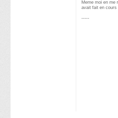
Meme moi en me rel
avait fait en cour
-----