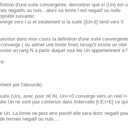
efinition d'une suite convergente, demontrer que si (Un) est 
s negatifs ou nuls , alors sa limite l est negatif ou nulle
opriété suivante:
erge vers l si et seulement si la suite (|Un-l|) tend vers 0
uestion dans mon cours la definition d'une suite convergente
 converge ( ou admet une limite finie) lorsqu'il existe un réel 
 existe un rang N a partir duquel tout les Un appartiennent a l'
re
nement par l'absurde)
uite (Un), avec pour n€ lN, Un<=0 converge vers un réel l>
ite Un ne sont pas contenus dans lintervalle ]l-E;l+E[ ce qui
 de Un. La limite ne peut etre positif elle sera donc negatif po
de termes negatif ou nuls ...