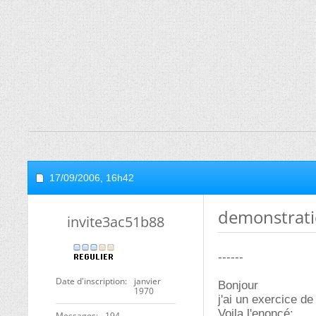
17/09/2006,
16h42
demonstrati
invite3ac51b88
------
Date d'inscription
janvier
Bonjour
1970
j'ai un exercice de
Voila l'enoncé:
Messages
194