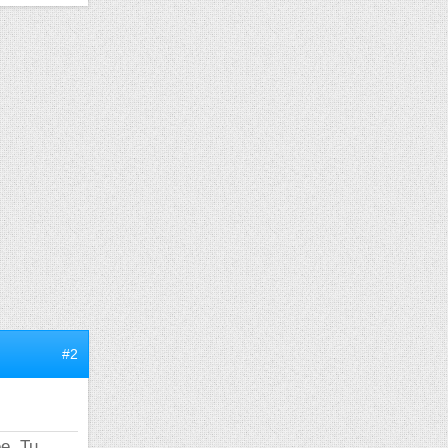
#2
ée. Tu