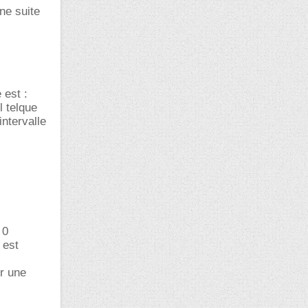
une suite
 est :
l telque
intervalle
 0
 est
ur une