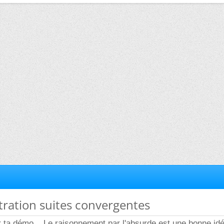
ration suites convergentes
ir ta démo... Le raisonnement par l'absurde est une bonne id