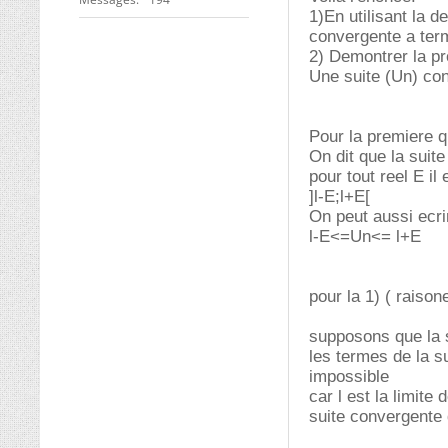
1)En utilisant la d
convergente a terme
2) Demontrer la pr
Une suite (Un) conv
Pour la premiere q
On dit que la suite
pour tout reel E il
]l-E;l+E[
On peut aussi ecri
l-E<=Un<= l+E
pour la 1) ( raiso
supposons que la s
les termes de la su
impossible
car l est la limite
suite convergente 