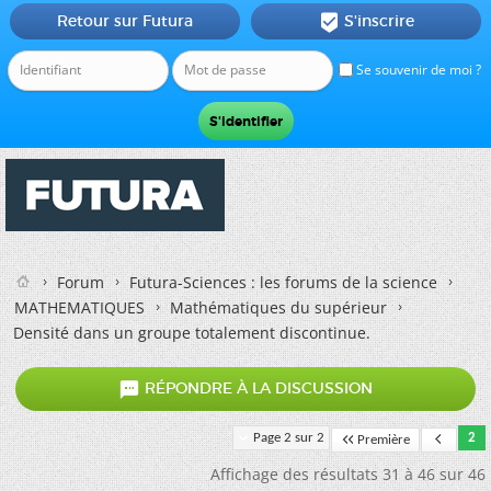
Retour sur Futura
S'inscrire

Se souvenir de moi ?
Forum
Futura-Sciences : les forums de la science
MATHEMATIQUES
Mathématiques du supérieur
Densité dans un groupe totalement discontinue.

RÉPONDRE À LA DISCUSSION
Page 2 sur 2
2
Première
Affichage des résultats 31 à 46 sur 46