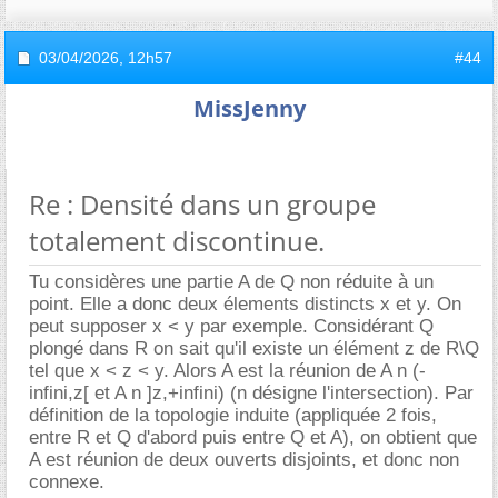
03/04/2026,
12h57
#44
MissJenny
Re : Densité dans un groupe
totalement discontinue.
Tu considères une partie A de Q non réduite à un
point. Elle a donc deux élements distincts x et y. On
peut supposer x < y par exemple. Considérant Q
plongé dans R on sait qu'il existe un élément z de R\Q
tel que x < z < y. Alors A est la réunion de A n (-
infini,z[ et A n ]z,+infini) (n désigne l'intersection). Par
définition de la topologie induite (appliquée 2 fois,
entre R et Q d'abord puis entre Q et A), on obtient que
A est réunion de deux ouverts disjoints, et donc non
connexe.