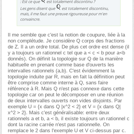
: Est ce que
est totalement discontinu ?
Les gens disent que
est totalement discontinu,
mais, il me faut une preuve rigoureuse pour m'en
convaincre.
Il me semble que c'est la notion de coupure, liée à la
non complétude. Je considère Q corps des fractions
de Z. Il a un ordre total. De plus cet ordre est dense (il
y a toujours un rationnel c tel que a < c < b pour a<b
donnés). On définit la topologie sur Q de la manière
habituelle en prenant comme base d'ouverts les
intervalles rationnels (a,b). C'est évidemment la
topologie induite par R, mais en fait la définition peut
être comprise comme interne à Q, sans faire
référence à R. Mais Q n'est pas connexe dans cette
topologie car on peut le décomposer en une réunion
de deux intervalles ouverts non vides disjoints. Par
exemple U = {x dans Q |x^2 < 2} et V = {x dans Q|
x^2 > 2}. Mais c'est généralisable: entre deux
rationnels a et b, a < b, il existe toujours un rationnel c
dont la racine carrée n'est pas rationnelle. On
remplace le 2 dans l'exemple U et V ci-dessus par c.