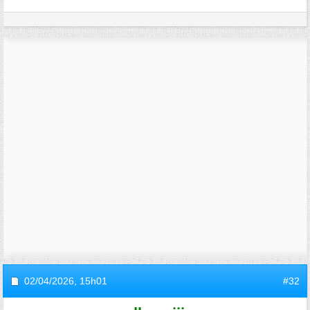
02/04/2026,
15h01
#32