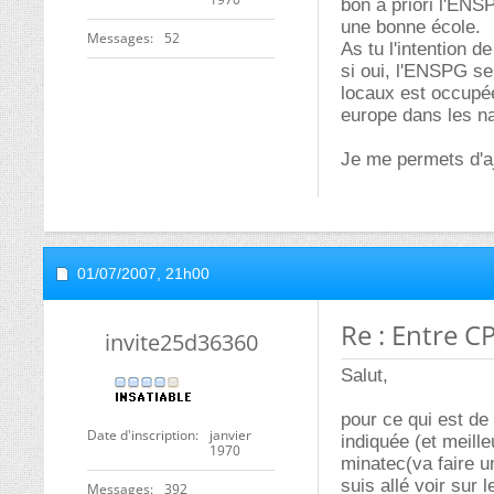
bon a priori l'ENS
une bonne école.
Messages
52
As tu l'intention 
si oui, l'ENSPG se
locaux est occupé
europe dans les n
Je me permets d'a
01/07/2007,
21h00
Re : Entre C
invite25d36360
Salut,
pour ce qui est de 
Date d'inscription
janvier
indiquée (et meill
1970
minatec(va faire un
suis allé voir sur 
Messages
392