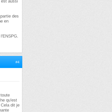
 est aussi
partie des
he en
e l'ENSPG.
#4
 toute
che qu'est
Cela dit je
inante