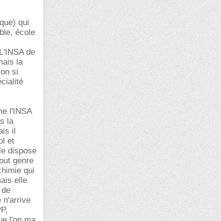
que) qui
le, école
 L'INSA de
ais la
on si
cialité
me l'INSA
s la
is il
l et
le dispose
tout genre
chimie qui
ais elle
 de
 n'arrive
PP,
ue l'on ma