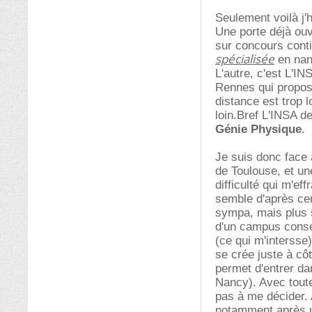
Seulement voilà j'
Une porte déjà ouv
sur concours conti
spécialisée
en nan
L'autre, c'est L'I
Rennes qui propose
distance est trop 
loin.Bref L'INSA d
Génie Physique
.
Je suis donc face
de Toulouse, et une
difficulté qui m'ef
semble d'après cer
sympa, mais plus s
d'un campus conséq
(ce qui m'intersse)
se crée juste à cô
permet d'entrer d
Nancy). Avec toute
pas à me décider. 
notamment après un