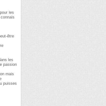
pour les
e connais
eut-être
re
dans les
de passion
ion mais
e
tu puisses