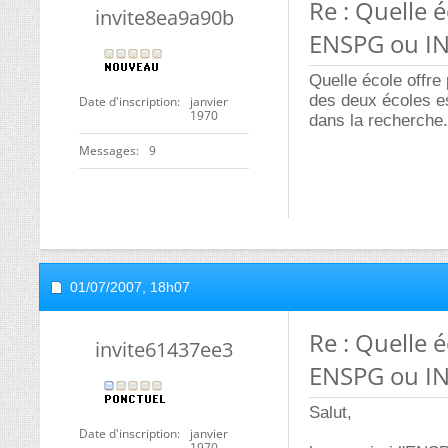
Re : Quelle 
invite8ea9a90b
ENSPG ou IN
Quelle école offre
des deux écoles e
Date d'inscription
janvier
1970
dans la recherche.
Messages
9
01/07/2007,
18h07
Re : Quelle 
invite61437ee3
ENSPG ou IN
Salut,
Date d'inscription
janvier
1970