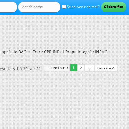
Se souvenir de moi ?
n après le BAC
Entre CPP-INP et Prepa intégrée INSA ?
ésultats 1 à 30 sur 81
Page 1 sur 3
1
2
Dernière