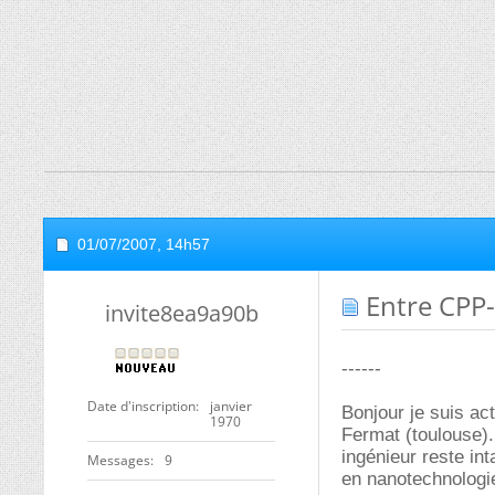
01/07/2007,
14h57
Entre CPP-
invite8ea9a90b
------
Date d'inscription
janvier
Bonjour je suis ac
1970
Fermat (toulouse).
ingénieur reste int
Messages
9
en nanotechnologi