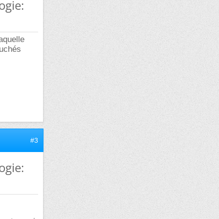
ogie:
aquelle
ouchés
#3
ogie: