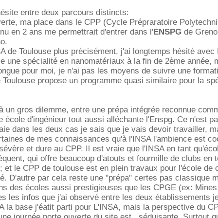
hésite entre deux parcours distincts:
erte, ma place dans le CPP (Cycle Prépraratoire Polytechni
nu en 2 ans me permettrait d'entrer dans l'
ENSPG
de Grenob
o.
NSA de Toulouse plus précisément, j'ai longtemps hésité avec
 une spécialité en nanomatériaux à la fin de 2ème année, m
longue pour moi, je n'ai pas les moyens de suivre une formati
e Toulouse propose un programme quasi similaire pour la spé
 à un gros dilemme, entre une prépa intégrée reconnue com
 école d'ingénieur tout aussi alléchante l'Enspg. Ce n'est pa
fraie dans les deux cas je sais que je vais devoir travailler, ma
taines de mes connaissances qu'à l'INSA l'ambience est coo
évère et dure au CPP. Il est vraie que l'INSA en tant qu'éco
uent, qui offre beaucoup d'atouts et fourmille de clubs en 
; et le CPP de toulouse est en plein travaux pour l'école de 
té. D'autre par cela reste une "prépa" certes pas classique m
ans des écoles aussi prestigieuses que les CPGE (ex: Mines
s les infos que j'ai observé entre les deux établissements je
A la base j'éatit parti pour L'INSA, mais la perspective du C
e journée porte ouverte du site est...séduisante. Surtout q