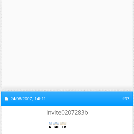
24/08/2007,
14h11
#37
invite0207283b