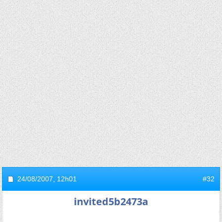
24/08/2007,
12h01
#32
invited5b2473a