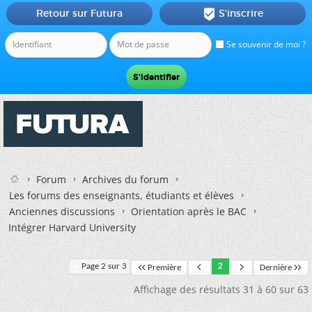
Retour sur Futura
S'inscrire

Se souvenir de moi ?
Forum
Archives du forum
Les forums des enseignants, étudiants et élèves
Anciennes discussions
Orientation après le BAC
Intégrer Harvard University
Page 2 sur 3
2
Première
Dernière
Affichage des résultats 31 à 60 sur 63