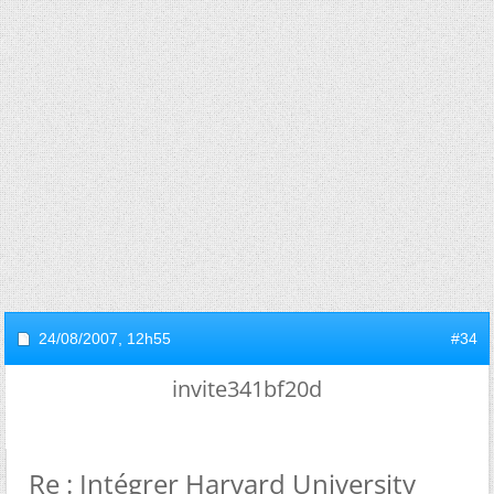
24/08/2007,
12h55
#34
invite341bf20d
Re : Intégrer Harvard University