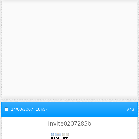
24/08/2007,
18h34
#43
invite0207283b