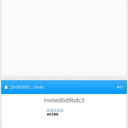
25/08/2007,
19h41
#47
invitedbd9bdc3