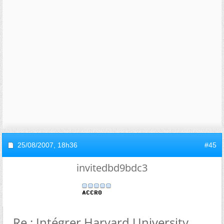
25/08/2007,
18h36
#45
invitedbd9bdc3
Re : Intégrer Harvard University