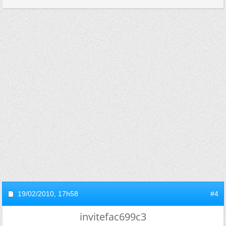
19/02/2010,
17h58
#4
invitefac699c3