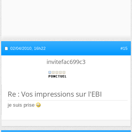
02/04/2010,
16h22
#15
invitefac699c3
Re : Vos impressions sur l'EBI
je suis prise