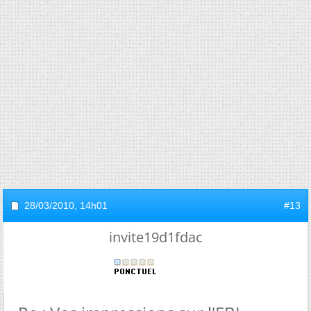
28/03/2010,
14h01
#13
invite19d1fdac