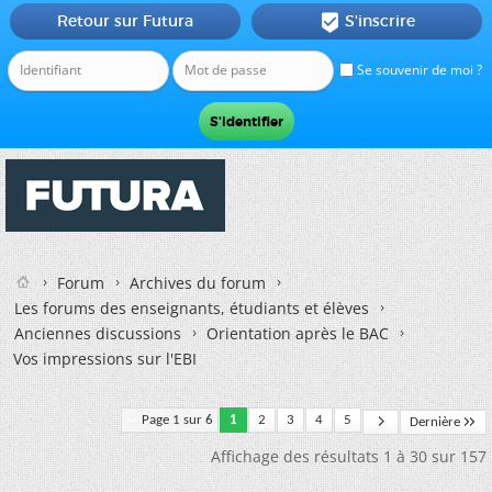
Retour sur Futura
S'inscrire

Se souvenir de moi ?
Forum
Archives du forum
Les forums des enseignants, étudiants et élèves
Anciennes discussions
Orientation après le BAC
Vos impressions sur l'EBI
Page 1 sur 6
1
2
3
4
5
Dernière
Affichage des résultats 1 à 30 sur 157