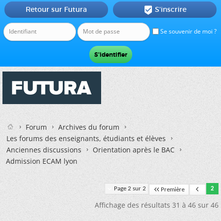
Retour sur Futura
S'inscrire

Se souvenir de moi ?
Forum
Archives du forum
Les forums des enseignants, étudiants et élèves
Anciennes discussions
Orientation après le BAC
Admission ECAM lyon
Page 2 sur 2
2
Première
Affichage des résultats 31 à 46 sur 46