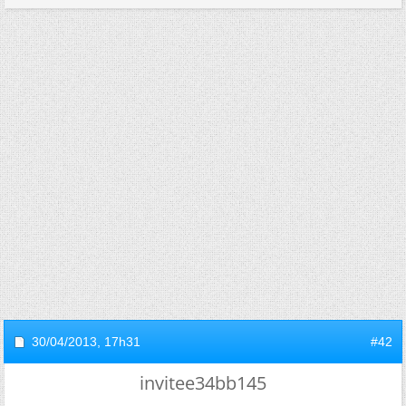
30/04/2013,
17h31
#42
invitee34bb145