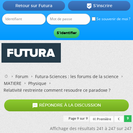
Retour sur Futura
S'inscrire

Se souvenir de moi ?
Forum
Futura-Sciences : les forums de la science
MATIERE
Physique
Relativité restreinte comment resoudre ce paradoxe ?

RÉPONDRE À LA DISCUSSION
Page 9 sur 9
9
Première
Affichage des résultats 241 à 247 sur 247