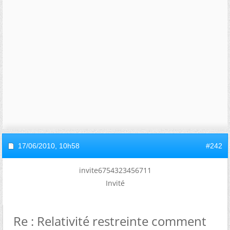
17/06/2010,
10h58
#242
invite6754323456711
Invité
Re : Relativité restreinte comment