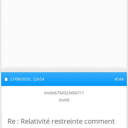
17/06/2010,
12h24
#244
invite6754323456711
Invité
Re : Relativité restreinte comment