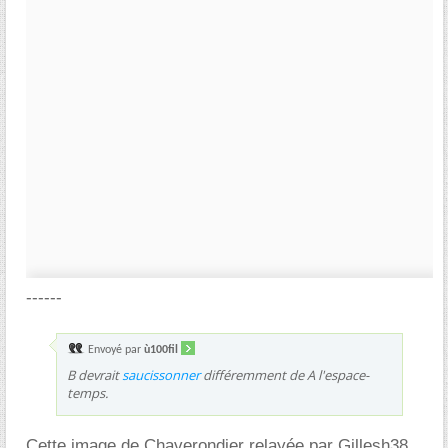
------
Envoyé par
ù100fil
B devrait
saucissonner
différemment de A l'espace-
temps.
Cette image de Chaverondier relayée par Gillesh38