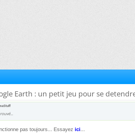
ogle Earth : un petit jeu pour se detendr
maStuff
trouvé...
onctionne pas toujours... Essayez
ici
...