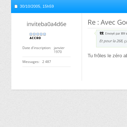
30/10/2005,
15h59
Re : Avec Go
inviteba0a4d6e
Envoyé par
XV 
Et pour la 268, ç
Date d'inscription
janvier
1970
Tu frôles le zéro a
Messages
2 487