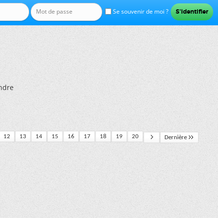
Se souvenir de moi ?
endre
12
13
14
15
16
17
18
19
20
Dernière