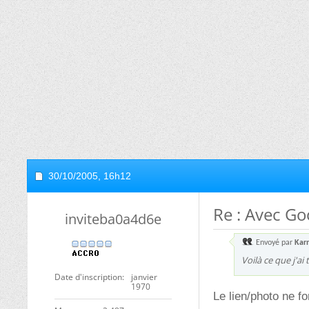
30/10/2005,
16h12
Re : Avec Go
inviteba0a4d6e
Envoyé par
Kar
Voilà ce que j'ai 
Date d'inscription
janvier
1970
Le lien/photo ne f