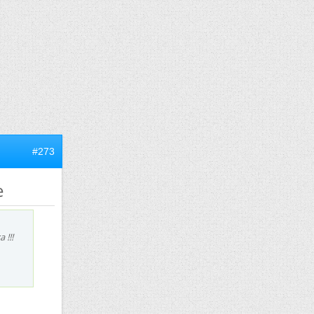
#273
e
 !!!