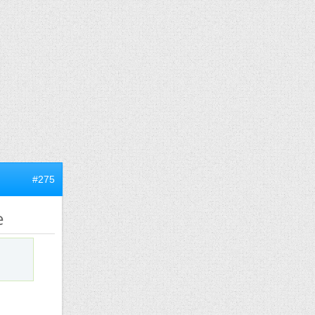
#275
e