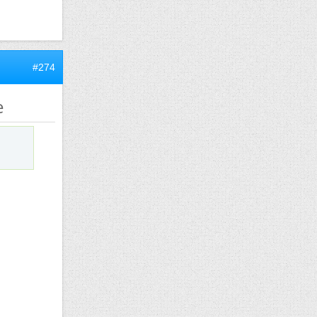
#274
e