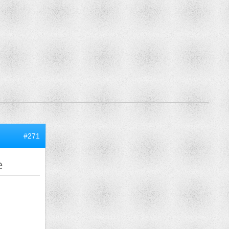
#271
e