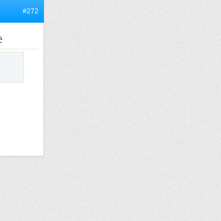
#272
e