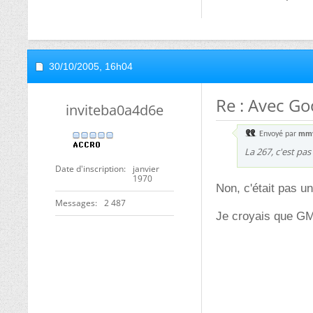
30/10/2005,
16h04
Re : Avec Go
inviteba0a4d6e
Envoyé par
mm
La 267, c'est pas
Date d'inscription
janvier
1970
Non, c'était pas u
Messages
2 487
Je croyais que GM e