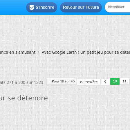
S'inscrire
Retour sur Futura

ience en s'amusant
Avec Google Earth : un petit jeu pour se dét
tats 271 à 300 sur 1323
Page 10 sur 45
10
11
Première
our se détendre