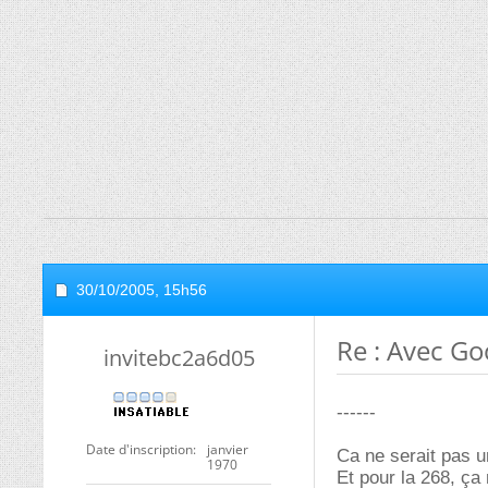
30/10/2005,
15h56
Re : Avec Go
invitebc2a6d05
------
Date d'inscription
janvier
Ca ne serait pas u
1970
Et pour la 268, ça 