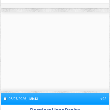
08/07/2026,
18h43
#92
DerniereLigneDroite