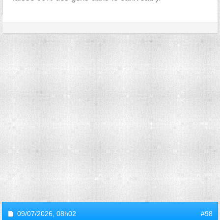
09/07/2026,
08h02
#98