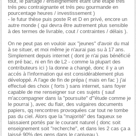
tout, le partage / enseignement étant une étape trés
trés peu contraignante et trés peu gourmande en
pourcentage heures / investissement )
- le futur thèse puis poste R et D en privé, encore un
autre monde ( qui devra être autrement plus sensible
à des termes de livrable, cout / contraintes / délais ).
On ne peut pas en vouloir aux "jeunes" d'avoir du mal
à se situer, et moi même je n'aurai pas su à 17 ans.
Simplement depuis internet ( dont je n'ai pas bénéficié
en pré bac, ni en fin de L2 - comme la plupart des
contributeurs ici ) la donne a changé, donc il y a un
accés à l'information qui est considérablement plus
développé. A l'age de fin de prépa ( mais en fac ) j'ai
effectué des choix ( forts ) sans internet, sans foyer
capable de me renseigner sur ces sujets ( sauf
m'accompagner dans la "poursuite" d"'étude comme je
le pourrai ), avec du flair, des vulgaires documents
papiers, qq rencontres provoquées car tout ne tombe
pas du ciel. Alors que la "majorité" des faqueux se
laissaient portés par le courant naturel ( donc soit
enseignement soit "recherche", et dans les 2 cas ça a
laissé 90% des gens dans le caniveau ).