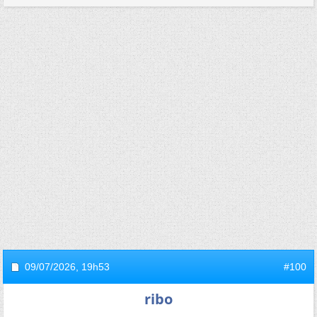
09/07/2026,
19h53
#100
ribo