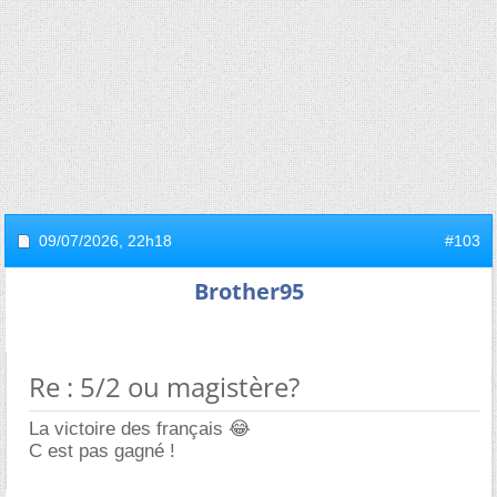
09/07/2026,
22h18
#103
Brother95
Re : 5/2 ou magistère?
La victoire des français 😂
C est pas gagné !