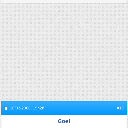
10/03/2006,
19h28
#13
_Goel_