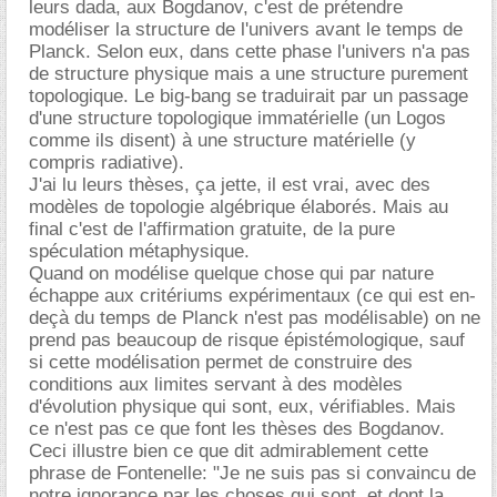
leurs dada, aux Bogdanov, c'est de prétendre
modéliser la structure de l'univers avant le temps de
Planck. Selon eux, dans cette phase l'univers n'a pas
de structure physique mais a une structure purement
topologique. Le big-bang se traduirait par un passage
d'une structure topologique immatérielle (un Logos
comme ils disent) à une structure matérielle (y
compris radiative).
J'ai lu leurs thèses, ça jette, il est vrai, avec des
modèles de topologie algébrique élaborés. Mais au
final c'est de l'affirmation gratuite, de la pure
spéculation métaphysique.
Quand on modélise quelque chose qui par nature
échappe aux critériums expérimentaux (ce qui est en-
deçà du temps de Planck n'est pas modélisable) on ne
prend pas beaucoup de risque épistémologique, sauf
si cette modélisation permet de construire des
conditions aux limites servant à des modèles
d'évolution physique qui sont, eux, vérifiables. Mais
ce n'est pas ce que font les thèses des Bogdanov.
Ceci illustre bien ce que dit admirablement cette
phrase de Fontenelle: "Je ne suis pas si convaincu de
notre ignorance par les choses qui sont, et dont la