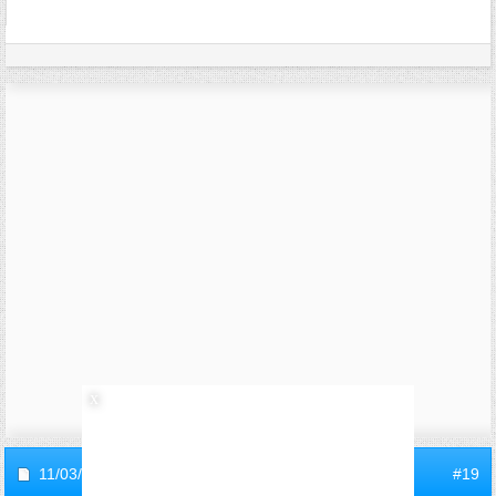
11/03/2006,
09h19
#19