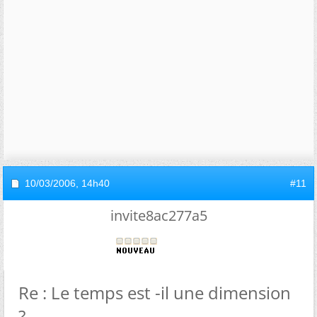
10/03/2006,
14h40
#11
invite8ac277a5
Re : Le temps est -il une dimension
?