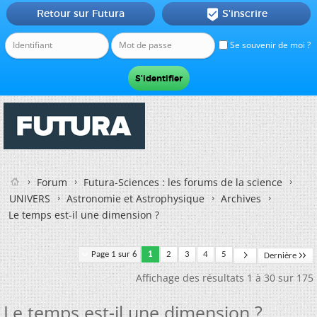
Retour sur Futura
S'inscrire

Se souvenir de moi ?
Forum
Futura-Sciences : les forums de la science
UNIVERS
Astronomie et Astrophysique
Archives
Le temps est-il une dimension ?
Page 1 sur 6
1
2
3
4
5
Dernière
Affichage des résultats 1 à 30 sur 175
Le temps est-il une dimension ?