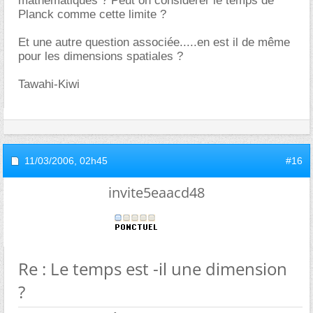
mathématiques ? Peut on considérer le temps de
Planck comme cette limite ?
Et une autre question associée.....en est il de même
pour les dimensions spatiales ?
Tawahi-Kiwi
11/03/2006,
02h45
#16
invite5eaacd48
Re : Le temps est -il une dimension
?