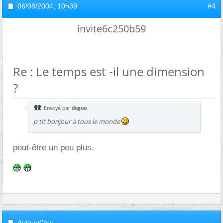
06/08/2004,
10h39
#4
invite6c250b59
Re : Le temps est -il une dimension
?
Envoyé par
doguo
p'tit bonjour à tous le monde
peut-être un peu plus.
Aujourd'hui