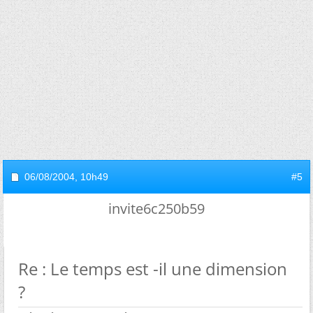
06/08/2004,
10h49
#5
invite6c250b59
Re : Le temps est -il une dimension
?