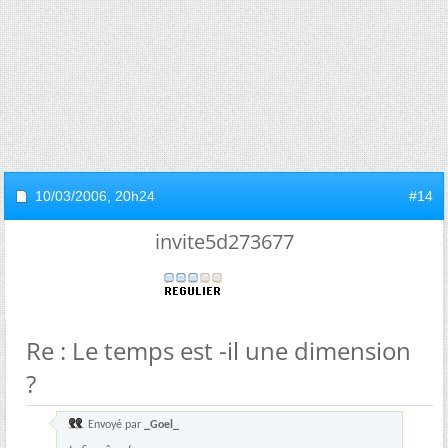
10/03/2006,
20h24
#14
invite5d273677
Re : Le temps est -il une dimension
?
Envoyé par
_Goel_