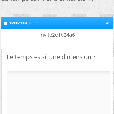
06/08/2004,
06h39
#1
invite2e1b24a6
Le temps est-il une dimension ?