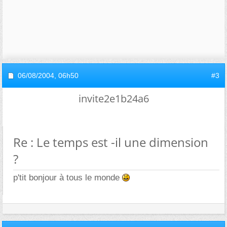
06/08/2004,
06h50
#3
invite2e1b24a6
Re : Le temps est -il une dimension
?
p'tit bonjour à tous le monde