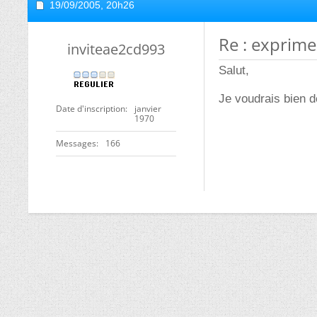
19/09/2005,
20h26
Re : exprime
inviteae2cd993
Salut,
Je voudrais bien d
Date d'inscription
janvier
1970
Messages
166