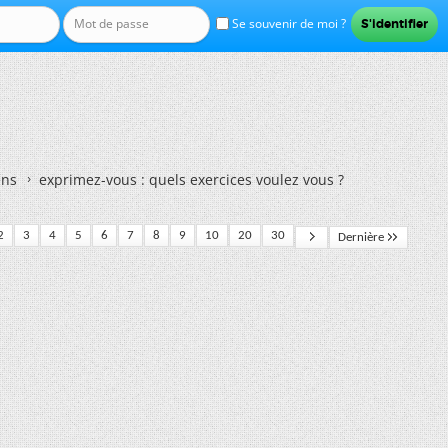
Se souvenir de moi ?
ens
exprimez-vous : quels exercices voulez vous ?
2
3
4
5
6
7
8
9
10
20
30
Dernière