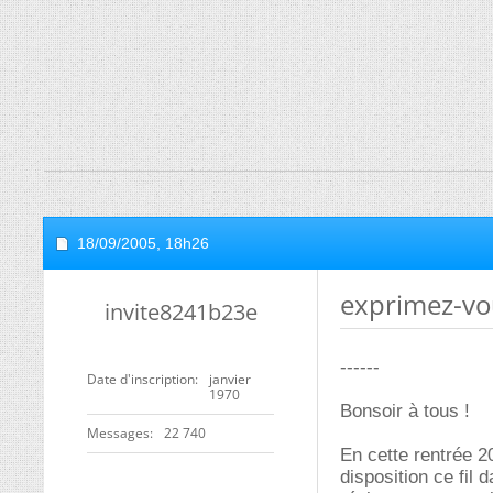
18/09/2005,
18h26
exprimez-vou
invite8241b23e
------
Date d'inscription
janvier
1970
Bonsoir à tous !
Messages
22 740
En cette rentrée 2
disposition ce fil 