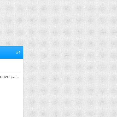
#4
rouve ça...