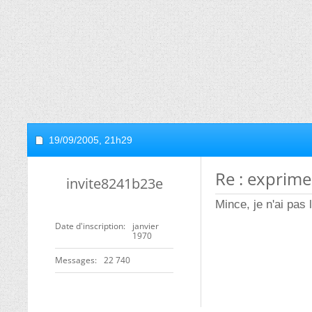
19/09/2005,
21h29
Re : exprime
invite8241b23e
Mince, je n'ai pas 
Date d'inscription
janvier
1970
Messages
22 740