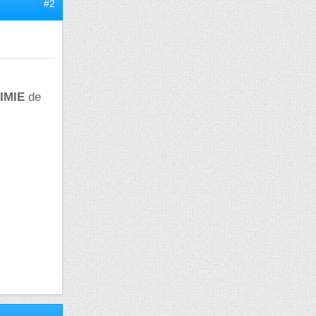
#2
IMIE
de