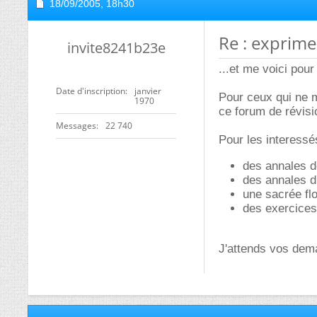
18/09/2005,
18h30
Re : exprime
invite8241b23e
...et me voici pour 
Date d'inscription
janvier
Pour ceux qui ne m
1970
ce forum de révisi
Messages
22 740
Pour les interessés,
des annales 
des annales d
une sacrée fl
des exercices 
J'attends vos dem