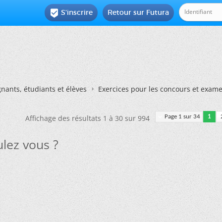
S'inscrire
Retour sur Futura

nants, étudiants et élèves
Exercices pour les concours et exam
Affichage des résultats 1 à 30 sur 994
Page 1 sur 34
1
ulez vous ?