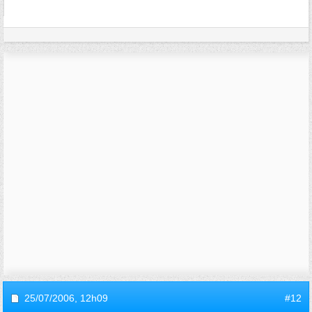
25/07/2006,
12h09
#12