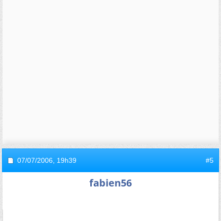
07/07/2006,
19h39
#5
fabien56