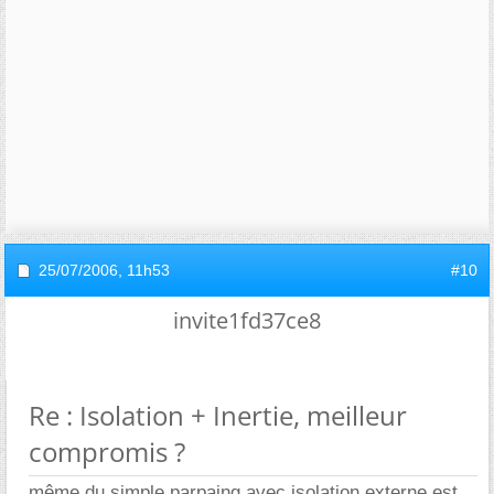
25/07/2006,
11h53
#10
invite1fd37ce8
Re : Isolation + Inertie, meilleur
compromis ?
même du simple parpaing avec isolation externe est