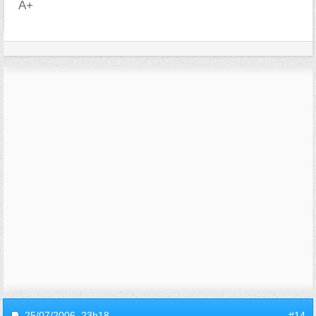
A+
25/07/2006,
23h18
#14