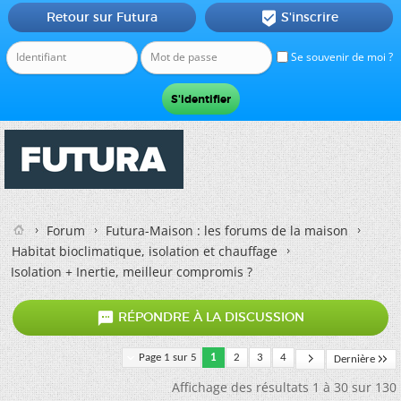
Retour sur Futura
S'inscrire

Se souvenir de moi ?
Forum
Futura-Maison : les forums de la maison
Habitat bioclimatique, isolation et chauffage
Isolation + Inertie, meilleur compromis ?

RÉPONDRE À LA DISCUSSION
Page 1 sur 5
1
2
3
4
Dernière
Affichage des résultats 1 à 30 sur 130