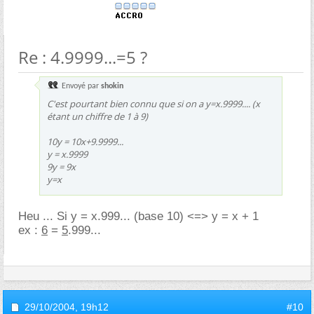
Re : 4.9999...=5 ?
Envoyé par
shokin
C'est pourtant bien connu que si on a y=x.9999.... (x
étant un chiffre de 1 à 9)
10y = 10x+9.9999...
y = x.9999
9y = 9x
y=x
Heu ... Si y = x.999... (base 10) <=> y = x + 1
ex :
6
=
5
.999...
29/10/2004,
19h12
#10