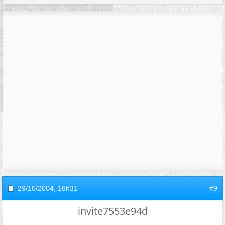
29/10/2004,
16h31
#9
invite7553e94d