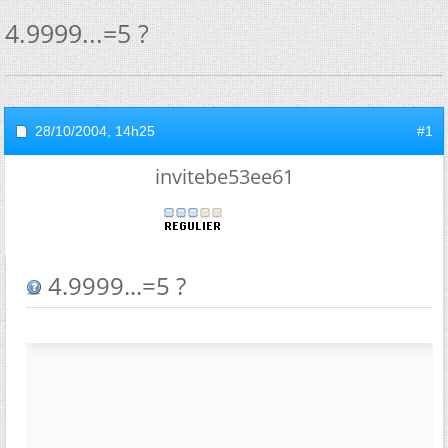
4.9999...=5 ?
28/10/2004,
14h25
#1
invitebe53ee61
4.9999...=5 ?