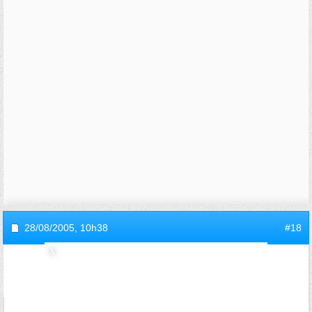
28/08/2005,
10h38
#18
invitef591ed4b