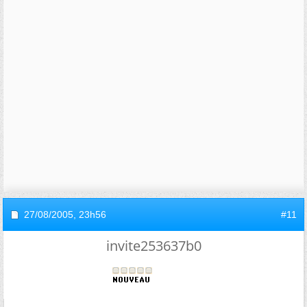
27/08/2005,
23h56
#11
invite253637b0