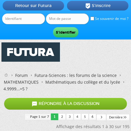
Retour sur Futura
S'inscrire

Se souvenir de moi ?
Forum
Futura-Sciences : les forums de la science
MATHEMATIQUES
Mathématiques du collège et du lycée
4.9999...=5 ?

RÉPONDRE À LA DISCUSSION
Page 1 sur 7
1
2
3
4
5
6
Dernière
Affichage des résultats 1 à 30 sur 195