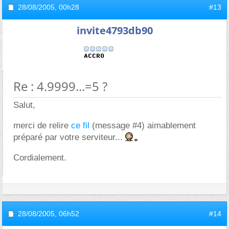
28/08/2005,
00h28
#13
invite4793db90
Re : 4.9999...=5 ?
Salut,
merci de relire
ce fil
(message #4) aimablement
préparé par votre serviteur...
Cordialement.
28/08/2005,
06h52
#14