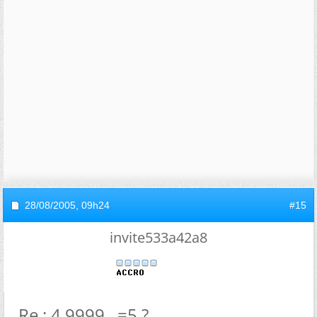
28/08/2005,
09h24
#15
invite533a42a8
Re : 4.9999...=5 ?