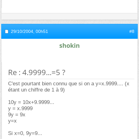
29/10/2004,
00h51
#8
shokin
Re : 4.9999...=5 ?
C'est pourtant bien connu que si on a y=x.9999.... (x
étant un chiffre de 1 à 9)
10y = 10x+9.9999...
y = x.9999
9y = 9x
y=x
Si x=0, 9y=9...