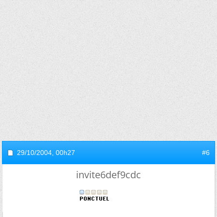
29/10/2004,
00h27
#6
invite6def9cdc