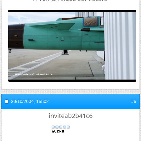
28/10/2004,
15h02
#5
inviteab2b41c6