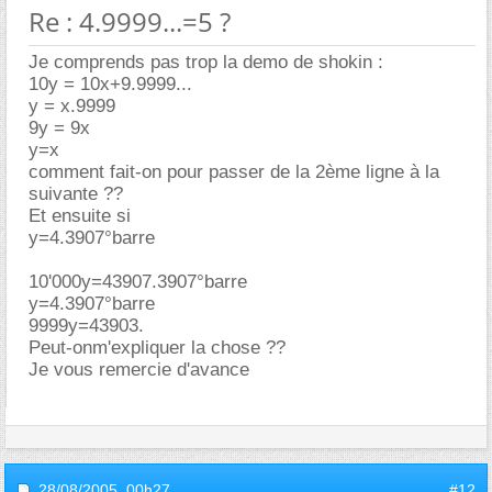
Re : 4.9999...=5 ?
Je comprends pas trop la demo de shokin :
10y = 10x+9.9999...
y = x.9999
9y = 9x
y=x
comment fait-on pour passer de la 2ème ligne à la
suivante ??
Et ensuite si
y=4.3907°barre
10'000y=43907.3907°barre
y=4.3907°barre
9999y=43903.
Peut-onm'expliquer la chose ??
Je vous remercie d'avance
28/08/2005,
00h27
#12