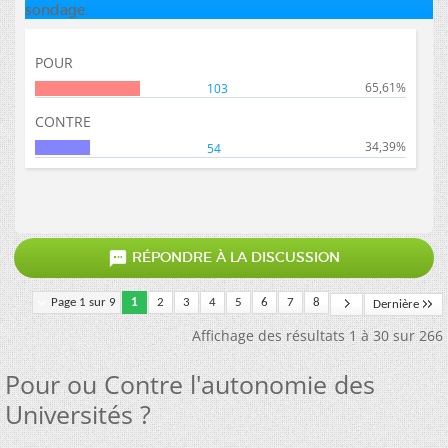
sondage.
POUR
65,61%
103
CONTRE
34,39%
54

RÉPONDRE À LA DISCUSSION
Page 1 sur 9
1
2
3
4
5
6
7
8
Dernière
Affichage des résultats 1 à 30 sur 266
Pour ou Contre l'autonomie des
Universités ?