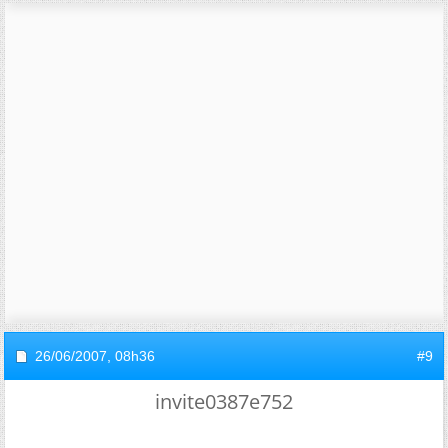
26/06/2007,
08h36
#9
invite0387e752