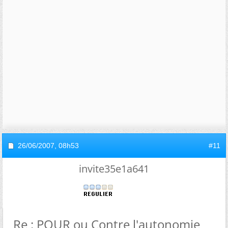
26/06/2007,
08h53
#11
invite35e1a641
Re : POUR ou Contre l'autonomie