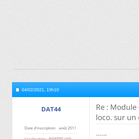
04/02/2021,
19h10
Re : Module 
DAT44
loco. sur un
Date d'inscription
août 2011
------
Localisation
NANTES (44)