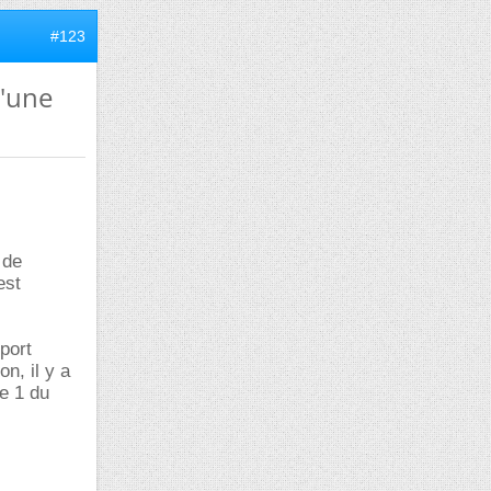
#123
d'une
 de
est
pport
n, il y a
te 1 du