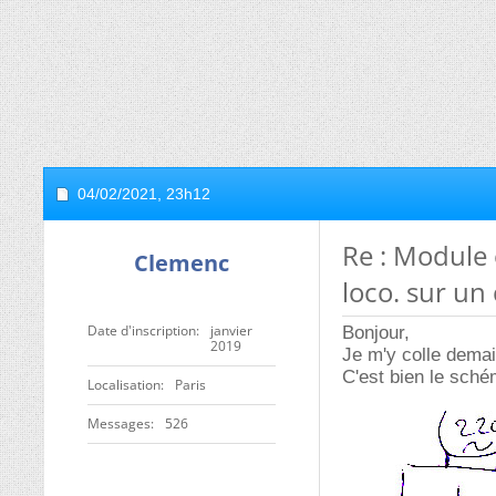
04/02/2021,
23h12
Re : Module 
Clemenc
loco. sur un
Date d'inscription
janvier
Bonjour,
2019
Je m'y colle demai
C'est bien le schém
Localisation
Paris
Messages
526