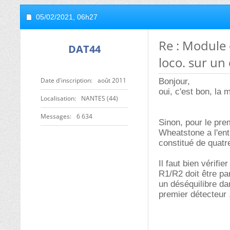
05/02/2021,
06h27
Re : Module 
DAT44
loco. sur un
Date d'inscription
août 2011
Bonjour,
oui, c'est bon, la 
Localisation
NANTES (44)
Messages
6 634
Sinon, pour le prem
Wheatstone a l'entr
constitué de quatr
Il faut bien vérifi
R1/R2 doit être pa
un déséquilibre da
premier détecteur .