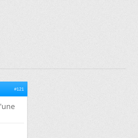
#121
d'une