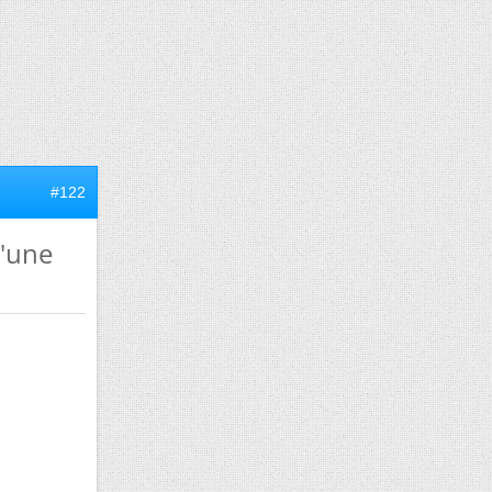
#122
d'une