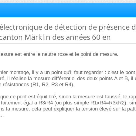
électronique de détection de présence 
 canton Märklin des années 60 en
mesure est entre le neutre rose et le point de mesure.
ier montage, il y a un point qu'il faut regarder : c'est le pont
é, il réalise la mesure différentiel des deux points A et B, il 
e résistances (R1, R2, R3 et R4).
er que ce pont est équilibré, sinon la mesure est faussé, le ra
rfaitement égal a R3/R4 (ou plus simple R1xR4=R3xR2), sino
ns la mesure, cela peut expliquer la tension élevé sur la pat
..