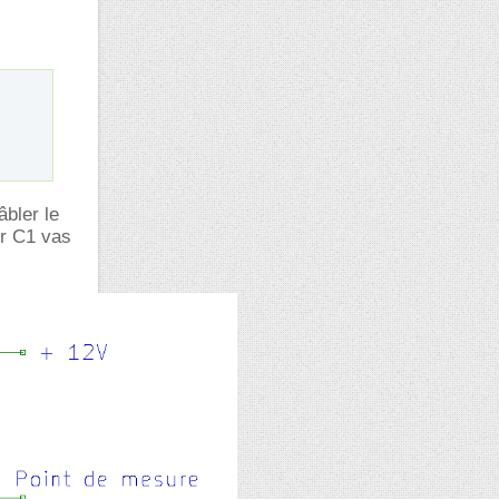
âbler le
ur C1 vas