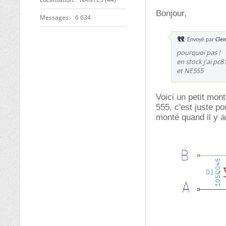
Bonjour,
Messages
6 634
Envoyé par
Cle
pourquoi pas !
en stock j'ai pc8
et NE555
Voici un petit mont
555, c'est juste po
monté quand il y au