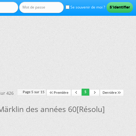
Se souvenir de moi ?
sur 426
Page 5 sur 15
5
Première
Dernière
Märklin des années 60[Résolu]