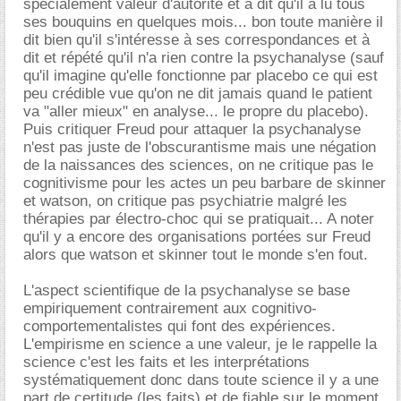
spécialement valeur d'autorité et a dit qu'il a lu tous
ses bouquins en quelques mois... bon toute manière il
dit bien qu'il s'intéresse à ses correspondances et à
dit et répété qu'il n'a rien contre la psychanalyse (sauf
qu'il imagine qu'elle fonctionne par placebo ce qui est
peu crédible vue qu'on ne dit jamais quand le patient
va "aller mieux" en analyse... le propre du placebo).
Puis critiquer Freud pour attaquer la psychanalyse
n'est pas juste de l'obscurantisme mais une négation
de la naissances des sciences, on ne critique pas le
cognitivisme pour les actes un peu barbare de skinner
et watson, on critique pas psychiatrie malgré les
thérapies par électro-choc qui se pratiquait... A noter
qu'il y a encore des organisations portées sur Freud
alors que watson et skinner tout le monde s'en fout.
L'aspect scientifique de la psychanalyse se base
empiriquement contrairement aux cognitivo-
comportementalistes qui font des expériences.
L'empirisme en science a une valeur, je le rappelle la
science c'est les faits et les interprétations
systématiquement donc dans toute science il y a une
part de certitude (les faits) et de fiable sur le moment