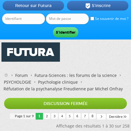
Retour sur Futura
S'inscrire

Se souvenir de moi ?
Forum
Futura-Sciences : les forums de la science
PSYCHOLOGIE
Psychologie clinique
Réfutation de la psychanalyse Freudienne par Michel Onfray
DISCUSSION FERMÉE
Page 1 sur 9
1
2
3
4
5
6
7
8
Dernière
Affichage des résultats 1 à 30 sur 258