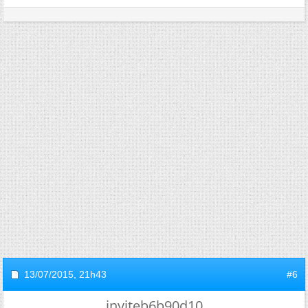
13/07/2015,
21h43
#6
inviteb6b90d10