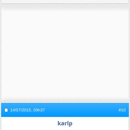
14/07/2015,
09h37
#10
karlp