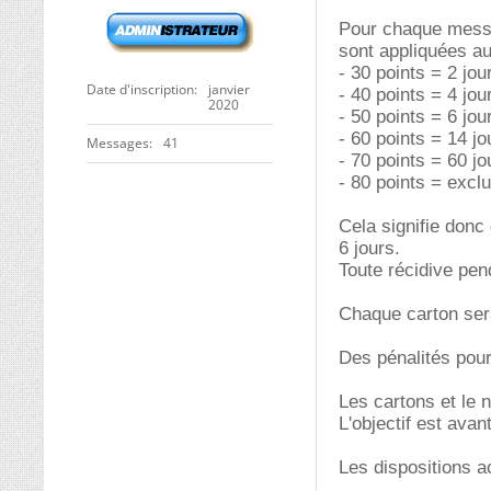
Pour chaque messag
sont appliquées au
- 30 points = 2 jou
Date d'inscription
janvier
- 40 points = 4 jou
2020
- 50 points = 6 jou
- 60 points = 14 jo
Messages
41
- 70 points = 60 jo
- 80 points = exclu
Cela signifie donc
6 jours.
Toute récidive pend
Chaque carton ser
Des pénalités pou
Les cartons et le 
L'objectif est avan
Les dispositions a