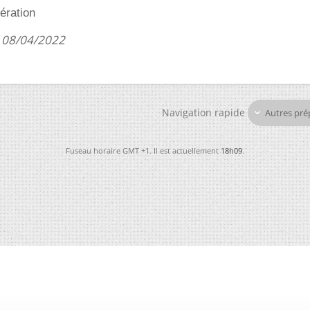
ération
 08/04/2022
Navigation rapide
Autres pré
Fuseau horaire GMT +1. Il est actuellement
18h09
.