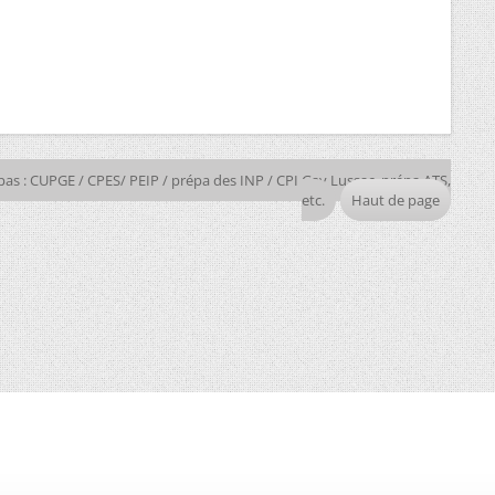
pas : CUPGE / CPES/ PEIP / prépa des INP / CPI Gay Lussac, prépa ATS,
etc.
Haut de page