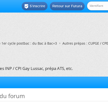
S'inscrire
Retour sur Futura

e 1er cycle postbac : du Bac à Bac+3
Autres prépas : CUPGE / CPES
es INP / CPI Gay Lussac, prépa ATS, etc.
 du forum