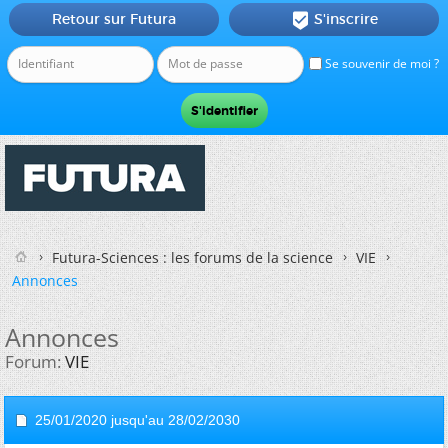
Retour sur Futura
S'inscrire

Se souvenir de moi ?
Futura-Sciences : les forums de la science
VIE
Annonces
Annonces
Forum:
VIE
25/01/2020 jusqu'au 28/02/2030