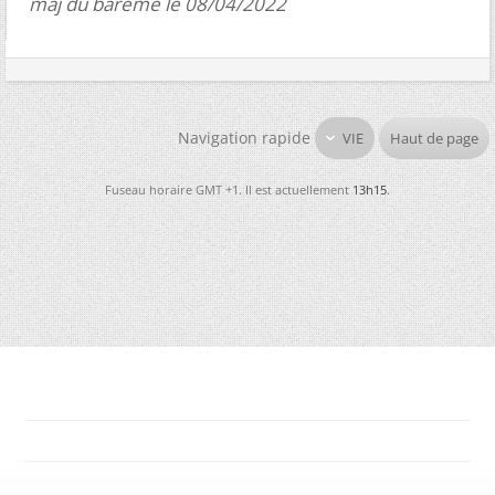
màj du barème le 08/04/2022
Navigation rapide
VIE
Haut de page
Fuseau horaire GMT +1. Il est actuellement
13h15
.