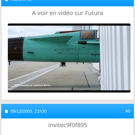
A voir en vidéo sur Futura
09/12/2003,
21h30
#5
invitec9f0f895