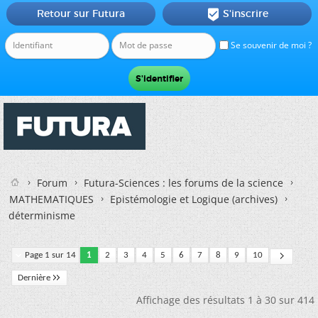
Retour sur Futura
S'inscrire

Se souvenir de moi ?
Forum
Futura-Sciences : les forums de la science
MATHEMATIQUES
Epistémologie et Logique (archives)
déterminisme
Page 1 sur 14
1
2
3
4
5
6
7
8
9
10
Dernière
Affichage des résultats 1 à 30 sur 414