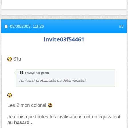
05/09/2003,
11h26
#3
invite03f54461
S'lu
Envoyé par
gatsu
l'univers? probabiliste ou deterministe?
Les 2 mon colonel
Je crois que toutes les civilisations ont un équivalent
au
hasard
...