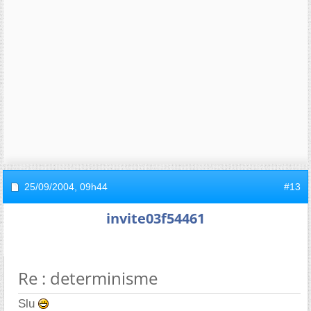
25/09/2004,
09h44
#13
invite03f54461
Re : determinisme
Slu