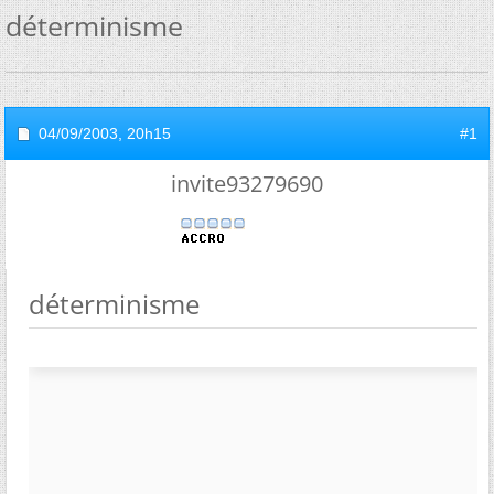
déterminisme
04/09/2003,
20h15
#1
invite93279690
déterminisme