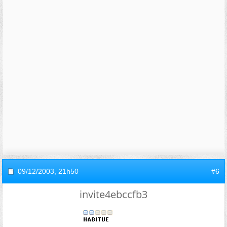
09/12/2003,
21h50
#6
invite4ebccfb3