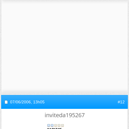
07/06/2006,
13h05
#12
inviteda195267