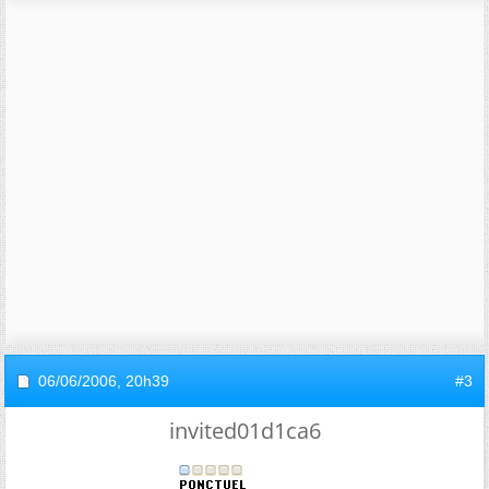
06/06/2006,
20h39
#3
invited01d1ca6