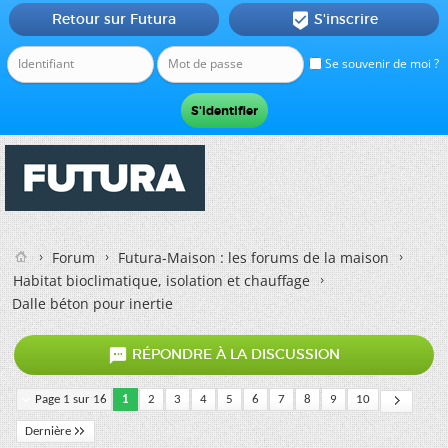
Retour sur Futura
S'inscrire

Se souvenir de moi ?
Forum
Futura-Maison : les forums de la maison
Habitat bioclimatique, isolation et chauffage
Dalle béton pour inertie

RÉPONDRE À LA DISCUSSION
Page 1 sur 16
1
2
3
4
5
6
7
8
9
10
Dernière