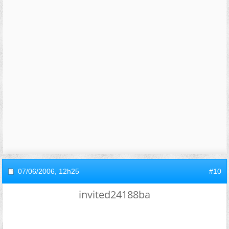
07/06/2006,
12h25
#10
invited24188ba