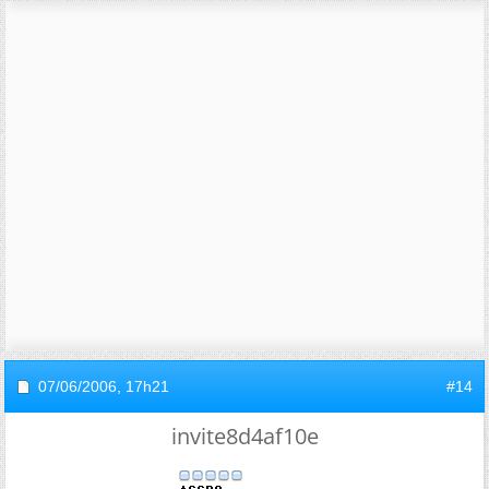
07/06/2006,
17h21
#14
invite8d4af10e