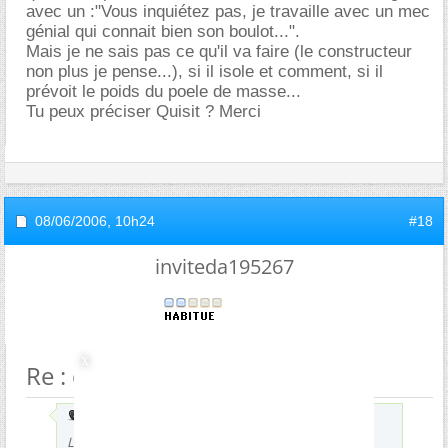
avec un :"Vous inquiétez pas, je travaille avec un mec
génial qui connait bien son boulot...".
Mais je ne sais pas ce qu'il va faire (le constructeur
non plus je pense...), si il isole et comment, si il
prévoit le poids du poele de masse...
Tu peux préciser Quisit ? Merci
08/06/2006,
10h24
#18
inviteda195267
Re : dalle béton pour intertie
Envoyé par
LExpress_29
Les fondations, c'est bien le poste qui parait le plus