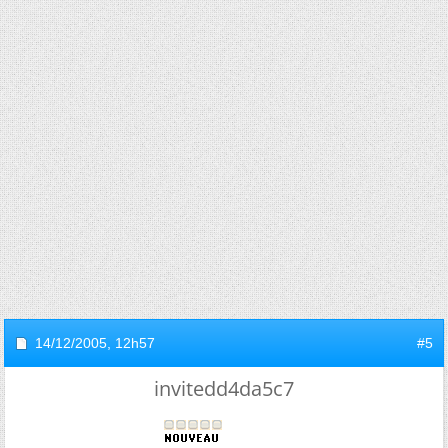
14/12/2005,
12h57
#5
invitedd4da5c7