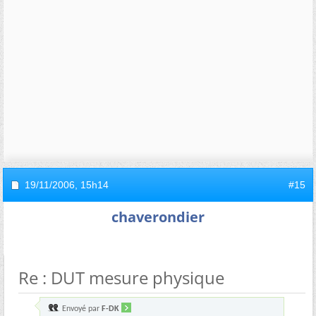
19/11/2006,
15h14
#15
chaverondier
Re : DUT mesure physique
Envoyé par
F-DK