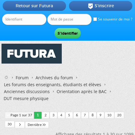
Retour sur Futura
S'inscrire

Se souvenir de moi ?
Forum
Archives du forum
Les forums des enseignants, étudiants et élèves
Anciennes discussions
Orientation après le BAC
DUT mesure physique
Page 1 sur 37
1
2
3
4
5
6
7
8
9
10
20
30
Dernière
Affichage des résultats 1 à 30 sur 1099