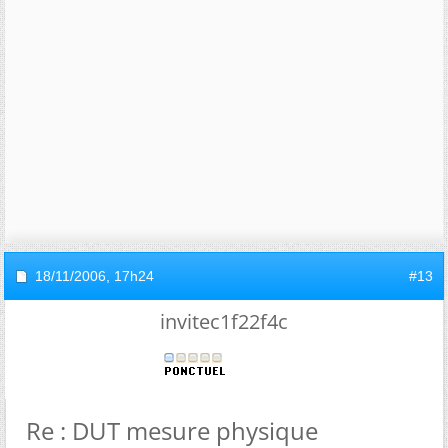
18/11/2006,
17h24
#13
invitec1f22f4c
Re : DUT mesure physique