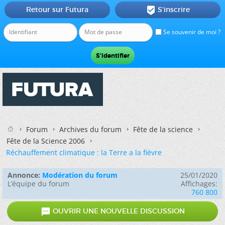
Retour sur Futura
S'inscrire

Se souvenir de moi ?
Forum
Archives du forum
Fête de la science
Fête de la Science 2006
Réchauffement climatique : la Terre a la fièvre
Annonce:
Modération du forum
25/01/2020
L’équipe du forum
Affichages:
760 800

OUVRIR UNE NOUVELLE DISCUSSION