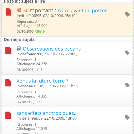
Post-it : sujets à lire
Important :
A lire avant de poster
invitec9f0f895, 02/10/2006, 08h19, ‎
Réponses: 0
Affichages: 13 909
02/10/2006,
08h19
Derniers sujets
Observations des océans
invitefb4ec268, 23/10/2006, 22h09, ‎
Réponses: 1
Affichages: 24 278
26/10/2006,
17h34
Vénus la future terre ?
invitee440113d, 23/10/2006, 11h56, ‎
Réponses: 1
Affichages: 14 335
26/10/2006,
17h13
sans effets anthropiques...
invitefa49eb69, 22/10/2006, 13h07, ‎
Réponses: 1
Affichages: 11 579