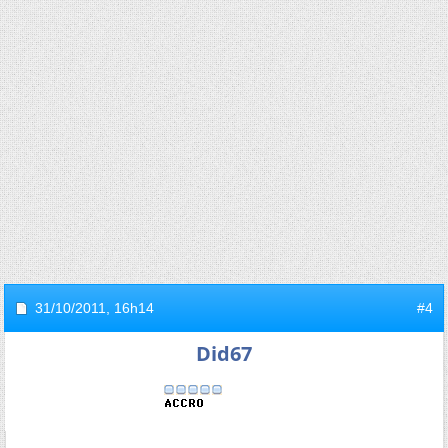
31/10/2011,
16h14
#4
Did67