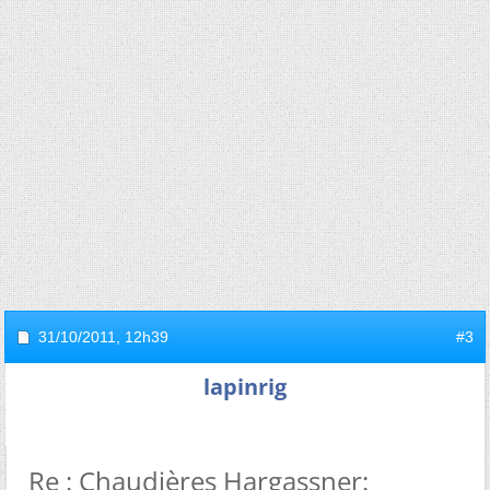
31/10/2011,
12h39
#3
lapinrig
Re : Chaudières Hargassner: