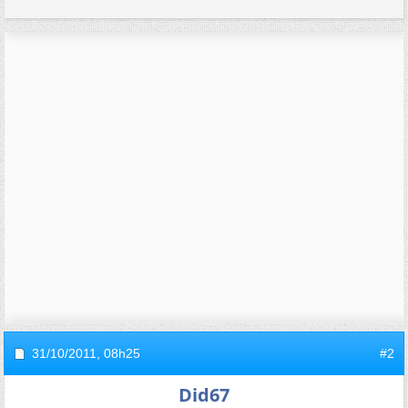
31/10/2011,
08h25
#2
Did67