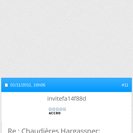
01/11/2011,
16h06
#11
invitefa14f88d
Re : Chaudières Hargassner: