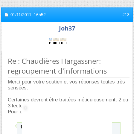
01/11/2011,
16h52
#13
Joh37
Re : Chaudières Hargassner:
regroupement d'informations
Merci pour votre soutien et vos réponses toutes très
sensées.
Certaines devront être traitées méticuleusement, 2 ou
3 lectures ne me suffiront pas.
Pour celles à ma portée:
Envoyé par
lapinrig