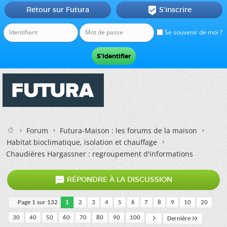
Retour sur Futura
S'inscrire

Se souvenir de moi ?
Forum
Futura-Maison : les forums de la maison
Habitat bioclimatique, isolation et chauffage
Chaudières Hargassner : regroupement d'informations

RÉPONDRE À LA DISCUSSION
Page 1 sur 132
1
2
3
4
5
6
7
8
9
10
20
30
40
50
60
70
80
90
100
Dernière