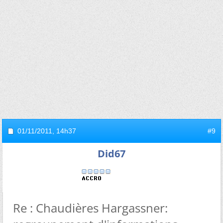
01/11/2011,
14h37
#9
Did67
Re : Chaudières Hargassner: