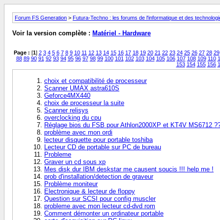
Forum FS Generation
>
Futura-Techno : les forums de l'informatique et des technolog
Voir la version complète :
Matériel - Hardware
Page :
[
1
]
2
3
4
5
6
7
8
9
10
11
12
13
14
15
16
17
18
19
20
21
22
23
24
25
26
27
28
29
88
89
90
91
92
93
94
95
96
97
98
99
100
101
102
103
104
105
106
107
108
109
110
1
153
154
155
156
choix et compatibilité de processeur
Scanner UMAX astra610S
Geforce4MX440
choix de processeur la suite
Scanner relisys
overclocking du cpu
Réglage bios du FSB pour Athlon2000XP et KT4V MS6712 ?
problème avec mon ordi
lecteur disquette pour portable toshiba
Lecteur CD de portable sur PC de bureau
Probleme
Graver un cd sous xp
Mes disk dur IBM deskstar me causent soucis !!! help me !
prob d'installation/detection de graveur
Problème moniteur
Electronique & lecteur de floppy
Question sur SCSI pour config muscler
probleme avec mon lecteur cd-dvd rom
Comment démonter un ordinateur portable