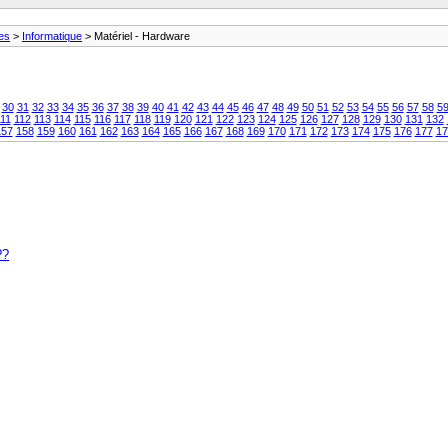
ies
>
Informatique
> Matériel - Hardware
30
31
32
33
34
35
36
37
38
39
40
41
42
43
44
45
46
47
48
49
50
51
52
53
54
55
56
57
58
5
11
112
113
114
115
116
117
118
119
120
121
122
123
124
125
126
127
128
129
130
131
132
157
158
159
160
161
162
163
164
165
166
167
168
169
170
171
172
173
174
175
176
177
17
??