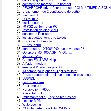
carte d'acquisition sur PC linux
comment ca marche....un port pci
RECHERCHE driver Pour carte son PCI MULTIMEDIA SOU
Branchement de 2 ventilateurs de boîtier
memtest 86
DD foutu ?
oscillo pour pc
70 PS2 qui forme un PC
Installation de disque dur
scanner le Port serie
les disquettes vont être taxées
Choix de ddr+ventilo
IE tres lent!!!
carte reseau 10/100/1000 quelle vitesse ??
Geforce 2 MX 400 AGP TV OUT...
Mémoire Vive
Crt.son EMU APS Help
A l'aide : modem
erreure 404 avec sagem 800
13 écrans pour jouer a Flight simulator
Routeur routeur dis moi que je suis le plus beau!
USB/IDE
port du modem
Probleme usb
Portable ibm 760ed
Alimentation PC
Imprimante folle [Page de test inside]
Lecteur MP3
Watercooling
733 mhzcarte mere GA 6 WMM et P III