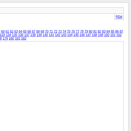
PDA
9
60
61
62
63
64
65
66
67
68
69
70
71
72
73
74
75
76
77
78
79
80
81
82
83
84
85
86
87
133
134
135
136
137
138
139
140
141
142
143
144
145
146
147
148
149
150
151
152
8
179
180
181
182