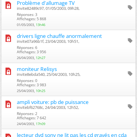
Problème d'allumage TV
invite82489c97, 01/05/2003, 09h28, ‎
Réponses: 3
Affichages: 5 868
01/05/2003,
13h46
drivers ligne chauffe anormalement
invite07a96b1f, 23/04/2003, 10h51, ‎
Réponses: 6
Affichages: 3 956
26/04/2003,
12h27
moniteur Relisys
invite8ebda540, 25/04/2003, 10h25, ‎
Réponses: 0
Affichages: 3 983
25/04/2003,
10h25
ampli voiture: pb de puissance
invitebf62768c, 24/04/2003, 12h52, ‎
Réponses: 2
Affichages: 7 642
24/04/2003,
17h09
lecteur dvd sony ne lit pas les cd gravés en cda