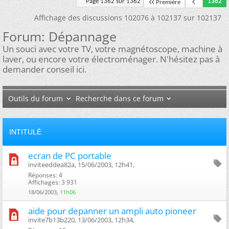
Page 1362 sur 1362
1362
Première
Affichage des discussions 102076 à 102137 sur 102137
Forum:
Dépannage
Un souci avec votre TV, votre magnétoscope, machine à
laver, ou encore votre électroménager. N'hésitez pas à
demander conseil ici.
Outils du forum
Recherche dans ce forum
INTITULÉ
ecran de PC portable
inviteeddea82a, 15/06/2003, 12h41, ‎
Réponses: 4
Affichages: 3 931
18/06/2003,
11h06
aide pour depanner un ampli auto pioneer
invite7b13b220, 13/06/2003, 12h34, ‎