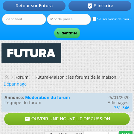
Retour sur Futura
S'inscrire

Se souvenir de moi ?
Forum
Futura-Maison : les forums de la maison
Dépannage
Annonce:
Modération du forum
25/01/2020
L’équipe du forum
Affichages:
761 346

OUVRIR UNE NOUVELLE DISCUSSION