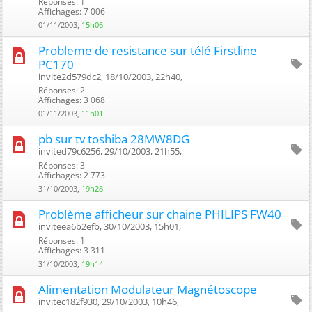
Réponses: 1
Affichages: 7 006
01/11/2003,
15h06
Probleme de resistance sur télé Firstline
PC170
invite2d579dc2, 18/10/2003, 22h40, ‎
Réponses: 2
Affichages: 3 068
01/11/2003,
11h01
pb sur tv toshiba 28MW8DG
invited79c6256, 29/10/2003, 21h55, ‎
Réponses: 3
Affichages: 2 773
31/10/2003,
19h28
Problème afficheur sur chaine PHILIPS FW40
inviteea6b2efb, 30/10/2003, 15h01, ‎
Réponses: 1
Affichages: 3 311
31/10/2003,
19h14
Alimentation Modulateur Magnétoscope
invitec182f930, 29/10/2003, 10h46, ‎