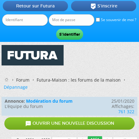
Retour sur Futura
S'inscrire

Se souvenir de moi ?
Forum
Futura-Maison : les forums de la maison
Dépannage
Annonce:
Modération du forum
25/01/2020
L’équipe du forum
Affichages:
761 322

OUVRIR UNE NOUVELLE DISCUSSION