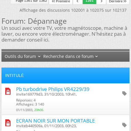
Page 1361 sur 1362
1361
Première
Dernière
Affichage des discussions 102001 à 102075 sur 102137
Forum:
Dépannage
Un souci avec votre TV, votre magnétoscope, machine à
laver, ou encore votre électroménager. N'hésitez pas à
demander conseil ici.
Outils du forum
Recherche dans ce forum
INTITULÉ
Pb turbodrive Philips VR4229/39
invite169779d3, 31/10/2003, 10h41, ‎
Réponses: 4
Affichages: 3 140
01/11/2003,
20h06
ECRAN NOIR SUR MON PORTABLE
inviteb440509a, 01/11/2003, 00h23, ‎