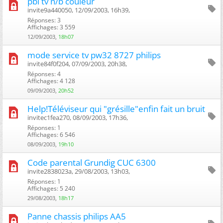
pbl tv n/b couleur
invite9a440050, 12/09/2003, 16h39, ‎
Réponses: 3
Affichages: 3 559
12/09/2003,
18h07
mode service tv pw32 8727 philips
invite84f0f204, 07/09/2003, 20h38, ‎
Réponses: 4
Affichages: 4 128
09/09/2003,
20h52
Help!Téléviseur qui "grésille"enfin fait un bruit
invitec1fea270, 08/09/2003, 17h36, ‎
Réponses: 1
Affichages: 6 546
08/09/2003,
19h10
Code parental Grundig CUC 6300
invite2838023a, 29/08/2003, 13h03, ‎
Réponses: 1
Affichages: 5 240
29/08/2003,
18h17
Panne chassis philips AA5