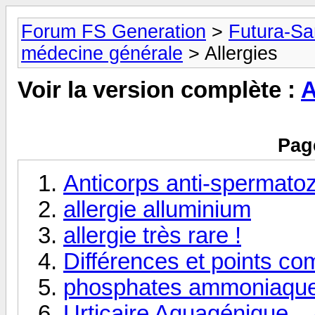
Forum FS Generation
>
Futura-San
médecine générale
> Allergies
Voir la version complète :
A
Pag
Anticorps anti-spermato
allergie alluminium
allergie très rare !
Différences et points com
phosphates ammoniaques
Urticaire Aquagénique... A