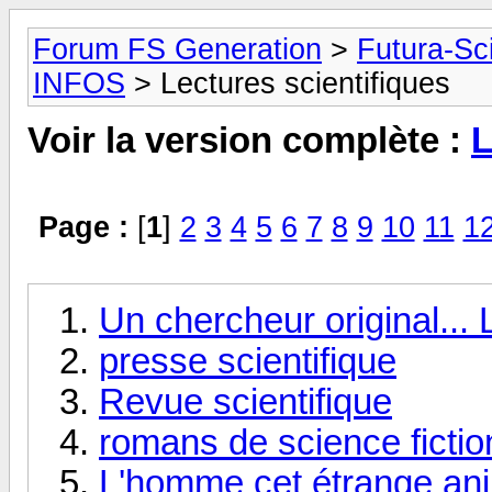
Forum FS Generation
>
Futura-Sc
INFOS
> Lectures scientifiques
Voir la version complète :
L
Page :
[
1
]
2
3
4
5
6
7
8
9
10
11
1
Un chercheur original...
presse scientifique
Revue scientifique
romans de science fictio
L'homme cet étrange ani