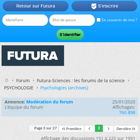
Retour sur Futura
S'inscrire

Se souvenir de moi ?
Forum
Futura-Sciences : les forums de la science
PSYCHOLOGIE
Psychologies (archives)
Annonce:
Modération du forum
25/01/2020
L’équipe du forum
Affichages:
760 898
Page 3 sur 27
3
Première
Dernière
Affichage des discussions 151 à 225 sur 1951