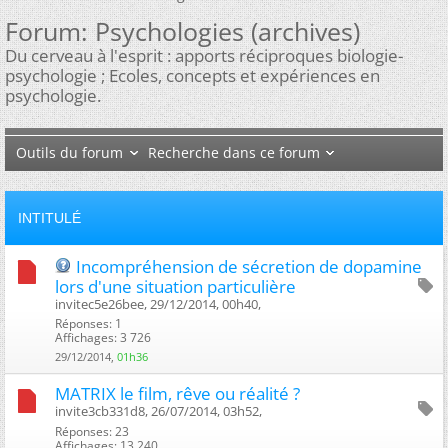
Forum:
Psychologies (archives)
Du cerveau à l'esprit : apports réciproques biologie-
psychologie ; Ecoles, concepts et expériences en
psychologie.
Outils du forum
Recherche dans ce forum
INTITULÉ
Incompréhension de sécretion de dopamine
lors d'une situation particulière
invitec5e26bee, 29/12/2014, 00h40, ‎
Réponses: 1
Affichages: 3 726
29/12/2014,
01h36
MATRIX le film, rêve ou réalité ?
invite3cb331d8, 26/07/2014, 03h52, ‎
Réponses: 23
Affichages: 13 240