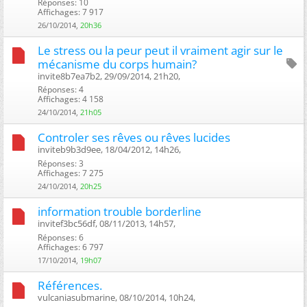
Réponses: 10
Affichages: 7 917
26/10/2014,
20h36
Le stress ou la peur peut il vraiment agir sur le
mécanisme du corps humain?
invite8b7ea7b2, 29/09/2014, 21h20, ‎
Réponses: 4
Affichages: 4 158
24/10/2014,
21h05
Controler ses rêves ou rêves lucides
inviteb9b3d9ee, 18/04/2012, 14h26, ‎
Réponses: 3
Affichages: 7 275
24/10/2014,
20h25
information trouble borderline
invitef3bc56df, 08/11/2013, 14h57, ‎
Réponses: 6
Affichages: 6 797
17/10/2014,
19h07
Références.
vulcaniasubmarine, 08/10/2014, 10h24, ‎