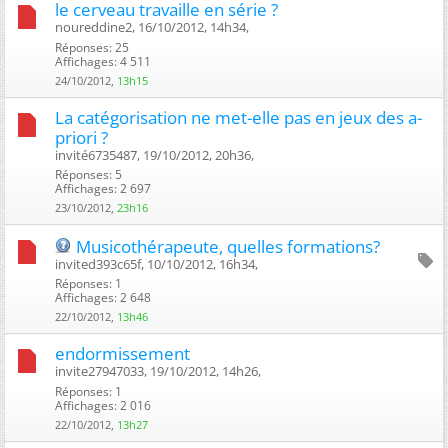
le cerveau travaille en série ?
noureddine2, 16/10/2012, 14h34, ‎
Réponses: 25
Affichages: 4 511
24/10/2012,
13h15
La catégorisation ne met-elle pas en jeux des a-
priori ?
invité6735487, 19/10/2012, 20h36, ‎
Réponses: 5
Affichages: 2 697
23/10/2012,
23h16
Musicothérapeute, quelles formations?
invited393c65f, 10/10/2012, 16h34, ‎
Réponses: 1
Affichages: 2 648
22/10/2012,
13h46
endormissement
invite27947033, 19/10/2012, 14h26, ‎
Réponses: 1
Affichages: 2 016
22/10/2012,
13h27