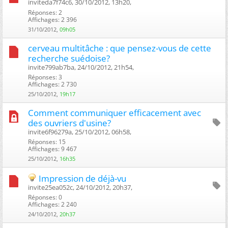
inviteda7f74c6, 30/10/2012, 13h20, ‎
Réponses: 2
Affichages: 2 396
31/10/2012,
09h05
cerveau multitâche : que pensez-vous de cette
recherche suédoise?
invite799ab7ba, 24/10/2012, 21h54, ‎
Réponses: 3
Affichages: 2 730
25/10/2012,
19h17
Comment communiquer efficacement avec
des ouvriers d'usine?
invite6f96279a, 25/10/2012, 06h58, ‎
Réponses: 15
Affichages: 9 467
25/10/2012,
16h35
Impression de déjà-vu
invite25ea052c, 24/10/2012, 20h37, ‎
Réponses: 0
Affichages: 2 240
24/10/2012,
20h37