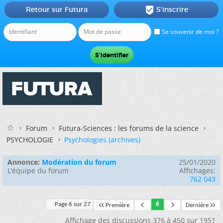
Retour sur Futura
S'inscrire

Se souvenir de moi ?
Forum
Futura-Sciences : les forums de la science
PSYCHOLOGIE
Psychologies (archives)
Annonce:
Modération du forum
25/01/2020
L’équipe du forum
Affichages:
762 043
Page 6 sur 27
6
Première
Dernière
Affichage des discussions 376 à 450 sur 1951