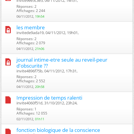
invite9ee5c3e5, 06/11/2012, 14h51, ‎
Réponses: 2
Affichages: 2 244
06/11/2012,
19h54
les membre
invitede9ada19, 04/11/2012, 19h01, ‎
Réponses: 2
Affichages: 2 079
04/11/2012,
21h06
journal intime-etre seule au reveil-peur
d'obscurite ??
invite4896f75b, 04/11/2012, 17h31, ‎
Réponses: 2
Affichages: 2 552
04/11/2012,
20h58
Impression de temps ralenti
invite4060f51d, 31/10/2012, 23h24, ‎
Réponses: 1
Affichages: 12 055
02/11/2012,
01h11
fonction biologique de la conscience