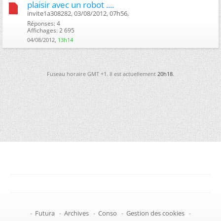
plaisir avec un robot ....
invite1a308282, 03/08/2012, 07h56, ‎
Réponses: 4
Affichages: 2 695
04/08/2012,
13h14
Fuseau horaire GMT +1. Il est actuellement
20h18
.
-
Futura
-
Archives
-
Conso
-
Gestion des cookies
-