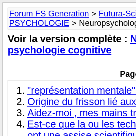
Forum FS Generation
>
Futura-Sc
PSYCHOLOGIE
> Neuropsychologi
Voir la version complète :
N
psychologie cognitive
Pag
"représentation mentale" 
Origine du frisson lié au
Aidez-moi , mes mains tre
Est-ce que la ou les tec
ont une assise scientifi