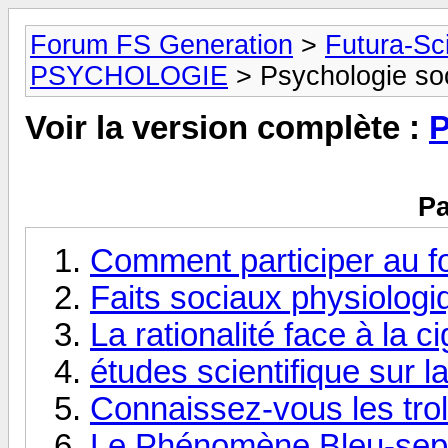
Forum FS Generation
>
Futura-Sc
PSYCHOLOGIE
> Psychologie so
Voir la version complète :
P
Pa
Comment participer au f
Faits sociaux physiolog
La rationalité face à la ci
études scientifique sur l
Connaissez-vous les trol
Le Phénomène Bleu-sep