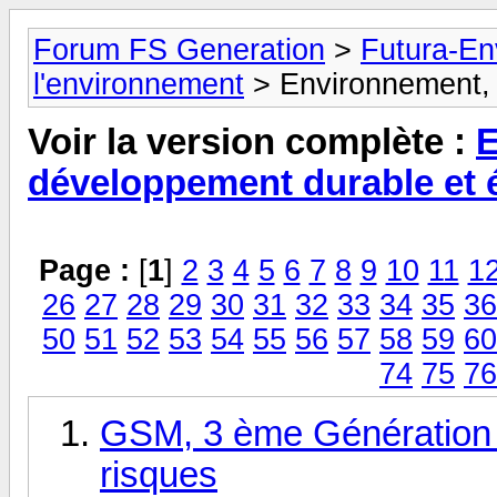
Forum FS Generation
>
Futura-En
l'environnement
> Environnement, 
Voir la version complète :
E
développement durable et 
Page :
[
1
]
2
3
4
5
6
7
8
9
10
11
1
26
27
28
29
30
31
32
33
34
35
36
50
51
52
53
54
55
56
57
58
59
60
74
75
76
GSM, 3 ème Génération d
risques