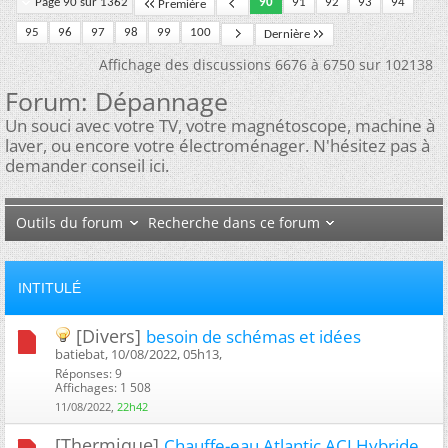
Page 90 sur 1362
90
91
92
93
94
Première
95
96
97
98
99
100
Dernière
Affichage des discussions 6676 à 6750 sur 102138
Forum:
Dépannage
Un souci avec votre TV, votre magnétoscope, machine à
laver, ou encore votre électroménager. N'hésitez pas à
demander conseil ici.
Outils du forum
Recherche dans ce forum
INTITULÉ
[Divers]
besoin de schémas et idées
batiebat, 10/08/2022, 05h13, ‎
Réponses: 9
Affichages: 1 508
11/08/2022,
22h42
[Thermique]
Chauffe-eau Atlantic ACI Hybride