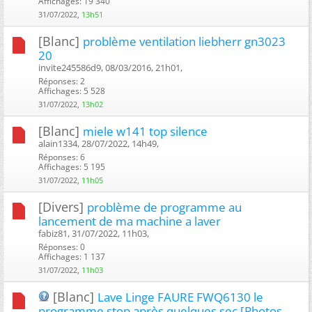
Affichages: 19 340
31/07/2022,
13h51
[Blanc]
problème ventilation liebherr gn3023
20
invite245586d9, 08/03/2016, 21h01, ‎
Réponses: 2
Affichages: 5 528
31/07/2022,
13h02
[Blanc]
miele w141 top silence
alain1334, 28/07/2022, 14h49, ‎
Réponses: 6
Affichages: 5 195
31/07/2022,
11h05
[Divers]
problème de programme au
lancement de ma machine a laver
fabiz81, 31/07/2022, 11h03, ‎
Réponses: 0
Affichages: 1 137
31/07/2022,
11h03
[Blanc]
Lave Linge FAURE FWQ6130 le
programme stop après quelques sec [Photos