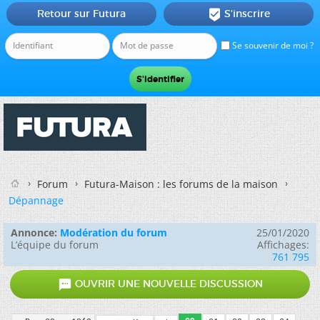
Retour sur Futura
S'inscrire

Se souvenir de moi ?
Forum
Futura-Maison : les forums de la maison
Dépannage
Annonce:
Modération du forum
25/01/2020
L’équipe du forum
Affichages:
761 795

OUVRIR UNE NOUVELLE DISCUSSION