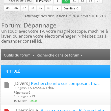
Page 30 sur 1362
30
31
32
33
34
Première
35
36
37
38
39
40
Dernière
Affichage des discussions 2176 à 2250 sur 102136
Forum:
Dépannage
Un souci avec votre TV, votre magnétoscope, machine à
laver, ou encore votre électroménager. N'hésitez pas à
demander conseil ici.
Outils du forum
Recherche dans ce forum
INTITULÉ
[Divers]
Recherche info sur composant triac.
Rudgoss, 15/12/2024, 17h47, ‎
Réponses: 6
Affichages: 719
15/12/2024,
18h20
[Thermique]
Baisse de pression dû à une fuite