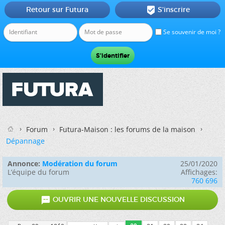
Retour sur Futura
S'inscrire

Se souvenir de moi ?
Forum
Futura-Maison : les forums de la maison
Dépannage
Annonce:
Modération du forum
25/01/2020
L’équipe du forum
Affichages:
760 696

OUVRIR UNE NOUVELLE DISCUSSION