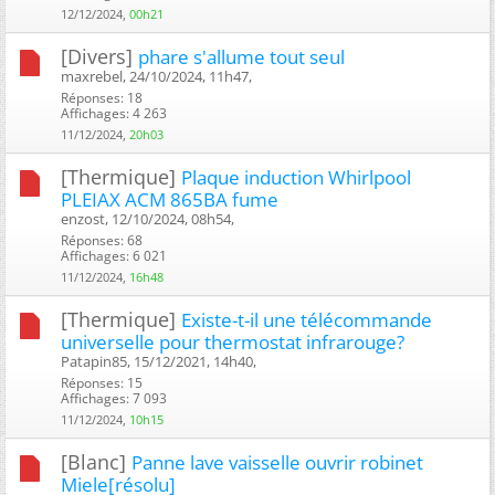
12/12/2024,
00h21
[Divers]
phare s'allume tout seul
maxrebel, 24/10/2024, 11h47, ‎
Réponses: 18
Affichages: 4 263
11/12/2024,
20h03
[Thermique]
Plaque induction Whirlpool
PLEIAX ACM 865BA fume
enzost, 12/10/2024, 08h54, ‎
Réponses: 68
Affichages: 6 021
11/12/2024,
16h48
[Thermique]
Existe-t-il une télécommande
universelle pour thermostat infrarouge?
Patapin85, 15/12/2021, 14h40, ‎
Réponses: 15
Affichages: 7 093
11/12/2024,
10h15
[Blanc]
Panne lave vaisselle ouvrir robinet
Miele[résolu]