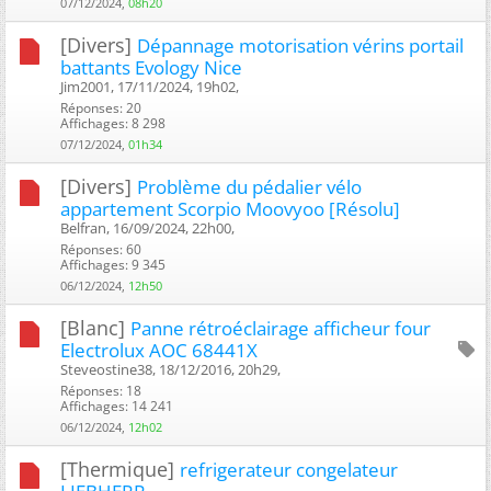
07/12/2024,
08h20
[Divers]
Dépannage motorisation vérins portail
battants Evology Nice
Jim2001, 17/11/2024, 19h02, ‎
Réponses: 20
Affichages: 8 298
07/12/2024,
01h34
[Divers]
Problème du pédalier vélo
appartement Scorpio Moovyoo [Résolu]
Belfran, 16/09/2024, 22h00, ‎
Réponses: 60
Affichages: 9 345
06/12/2024,
12h50
[Blanc]
Panne rétroéclairage afficheur four
Electrolux AOC 68441X
Steveostine38, 18/12/2016, 20h29, ‎
Réponses: 18
Affichages: 14 241
06/12/2024,
12h02
[Thermique]
refrigerateur congelateur