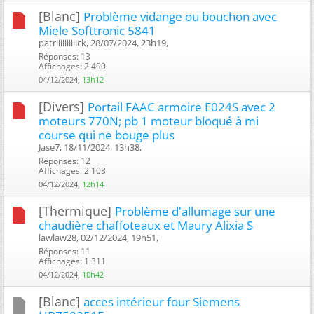
[Blanc]
Problème vidange ou bouchon avec
Miele Softtronic 5841
patriiiiiiiiiick, 28/07/2024, 23h19, ‎
Réponses: 13
Affichages: 2 490
04/12/2024,
13h12
[Divers]
Portail FAAC armoire E024S avec 2
moteurs 770N; pb 1 moteur bloqué à mi
course qui ne bouge plus
Jase7, 18/11/2024, 13h38, ‎
Réponses: 12
Affichages: 2 108
04/12/2024,
12h14
[Thermique]
Problème d'allumage sur une
chaudière chaffoteaux et Maury Alixia S
lawlaw28, 02/12/2024, 19h51, ‎
Réponses: 11
Affichages: 1 311
04/12/2024,
10h42
[Blanc]
acces intérieur four Siemens