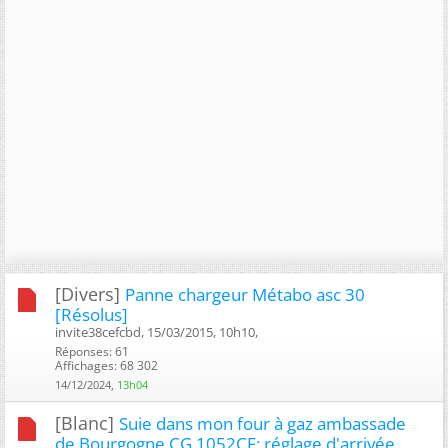
[Divers]
Panne chargeur Métabo asc 30
[Résolus]
invite38cefcbd, 15/03/2015, 10h10, ‎
Réponses: 61
Affichages: 68 302
14/12/2024,
13h04
[Blanc]
Suie dans mon four à gaz ambassade
de Bourgogne CG 1052CF: réglage d'arrivée