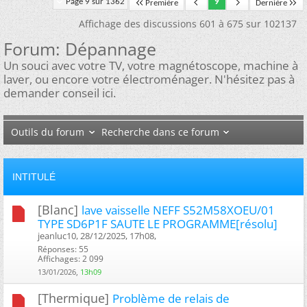
Page 9 sur 1362
9
Première
Dernière
Affichage des discussions 601 à 675 sur 102137
Forum:
Dépannage
Un souci avec votre TV, votre magnétoscope, machine à
laver, ou encore votre électroménager. N'hésitez pas à
demander conseil ici.
Outils du forum
Recherche dans ce forum
INTITULÉ
[Blanc]
lave vaisselle NEFF S52M58XOEU/01
TYPE SD6P1F SAUTE LE PROGRAMME[résolu]
jeanluc10, 28/12/2025, 17h08, ‎
Réponses: 55
Affichages: 2 099
13/01/2026,
13h09
[Thermique]
Problème de relais de