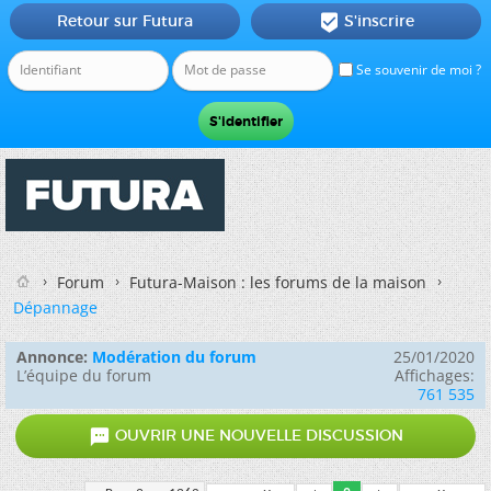
Retour sur Futura
S'inscrire

Se souvenir de moi ?
Forum
Futura-Maison : les forums de la maison
Dépannage
Annonce:
Modération du forum
25/01/2020
L’équipe du forum
Affichages:
761 535

OUVRIR UNE NOUVELLE DISCUSSION