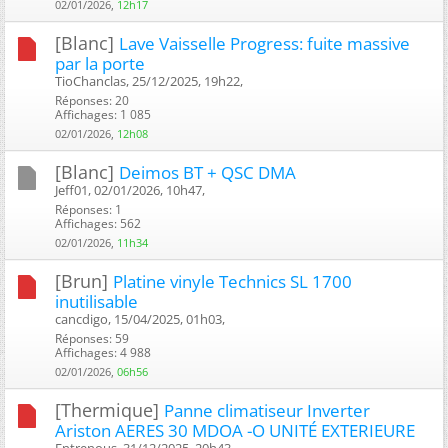
02/01/2026,
12h17
[Blanc]
Lave Vaisselle Progress: fuite massive
par la porte
TioChanclas, 25/12/2025, 19h22, ‎
Réponses: 20
Affichages: 1 085
02/01/2026,
12h08
[Blanc]
Deimos BT + QSC DMA
Jeff01, 02/01/2026, 10h47, ‎
Réponses: 1
Affichages: 562
02/01/2026,
11h34
[Brun]
Platine vinyle Technics SL 1700
inutilisable
cancdigo, 15/04/2025, 01h03, ‎
Réponses: 59
Affichages: 4 988
02/01/2026,
06h56
[Thermique]
Panne climatiseur Inverter
Ariston AERES 30 MDOA -O UNITÉ EXTERIEURE
Entrenous, 31/12/2025, 20h43, ‎