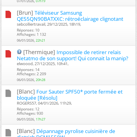
07/01/2026,
07h19
[Brun]
Téléviseur Samsung
QE55QN90BATXXC: rétroéclairage clignotant
sebcolliertravail, 29/12/2025, 18h19, ‎
Réponses: 10
Affichages: 1 132
06/01/2026,
22h21
[Thermique]
Impossible de retirer relais
Netatmo de son support! Qui connait la manip?
elwoood, 27/12/2025, 10h41, ‎
Réponses: 14
Affichages: 2 209
06/01/2026,
20h28
[Blanc]
Four Sauter SPF50* porte fermée et
bloquée [Résolu]
ROGERS57, 04/01/2026, 11h29, ‎
Réponses: 12
Affichages: 930
06/01/2026,
17h27
[Blanc]
Dépannage pyrolise cuisinière de