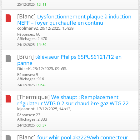
25/12/2025,
15h11
[Blanc]
Dysfonctionnement plaque à induction
NEFF – foyer qui chauffe en continu
coolman92, 20/12/2025, 15h39, ‎
Réponses: 66
Affichages: 2 470
24/12/2025,
14h59
[Brun]
téléviseur Philips 65PUS6121/12 en
panne
DidierK, 23/12/2025, 09h55, ‎
Réponses: 9
Affichages: 916
24/12/2025,
09h45
[Thermique]
Weishaupt : Remplacement
régulateur WTG 0.2 sur chaudière gaz WTG 22
lejeannot, 17/12/2025, 14h13, ‎
Réponses: 23
Affichages: 2 333
24/12/2025,
06h37
[Blanc]
four whirlpool akz229/wh connecteur