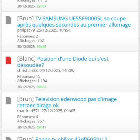
Affichages: 1 715
30/12/2025,
22h07
[Brun]
TV SAMSUNG UE55F9000SL se coupe
après quelques secondes au premier allumage
philpsc79, 25/12/2025, 10h54, ‎
Réponses: 2
Affichages: 752
30/12/2025,
19h43
[Blanc]
Position d'une Diode qui s'est
désoudée?
christian38, 04/12/2025, 14h09, ‎
Réponses: 15
Affichages: 1 194
30/12/2025,
09h35
[Brun]
Television edenwood pas d'image
retroeclairage ok
manfred571, 27/12/2025, 09h05, ‎
Réponses: 4
Affichages: 957
30/12/2025,
09h17
[Brun]
Panne tv philips 42pfl605h/12