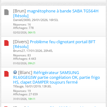
[Brun]
magnétophone à bande SABA TG564H
[Résolu]
Daniel23000, 29/01/2026, 16h53, ‎
Réponses: 16
Affichages: 778
02/02/2026,
06h15
[Divers]
Problème feu clignotant portail BFT
[Résolu]
Bruns27, 17/01/2026, 20h45, ‎
Réponses: 83
Affichages: 4 443
01/02/2026,
09h21
[Blanc]
Réfrigérateur SAMSUNG
RL60GEGSW partie congélation OK, partie frigo
HS, clapet DAMPER toujours fermé
Tifauge, 16/01/2019, 13h30, ‎
Réponses: 19
Affichages: 27 659
31/01/2026,
18h11