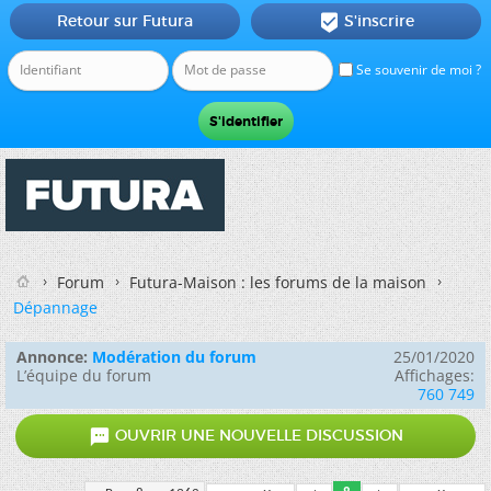
Retour sur Futura
S'inscrire

Se souvenir de moi ?
Forum
Futura-Maison : les forums de la maison
Dépannage
Annonce:
Modération du forum
25/01/2020
L’équipe du forum
Affichages:
760 749

OUVRIR UNE NOUVELLE DISCUSSION