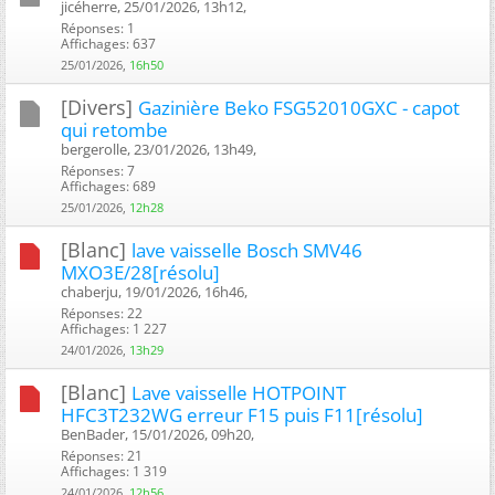
jicéherre, 25/01/2026, 13h12, ‎
Réponses: 1
Affichages: 637
25/01/2026,
16h50
[Divers]
Gazinière Beko FSG52010GXC - capot
qui retombe
bergerolle, 23/01/2026, 13h49, ‎
Réponses: 7
Affichages: 689
25/01/2026,
12h28
[Blanc]
lave vaisselle Bosch SMV46
MXO3E/28[résolu]
chaberju, 19/01/2026, 16h46, ‎
Réponses: 22
Affichages: 1 227
24/01/2026,
13h29
[Blanc]
Lave vaisselle HOTPOINT
HFC3T232WG erreur F15 puis F11[résolu]
BenBader, 15/01/2026, 09h20, ‎
Réponses: 21
Affichages: 1 319
24/01/2026,
12h56