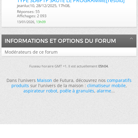
TYPE SD6P1F SAUTE LE PROGRAMME[résolu]
jeanluc10, 28/12/2025, 17h08, ‎
Réponses: 55
Affichages: 2 093
13/01/2026,
13h09
INFORMATIONS ET OPTIONS DU FORUM
Modérateurs de ce forum
Fuseau horaire GMT +1. Il est actuellement
05h04
.
Dans l'univers
Maison
de Futura, découvrez nos
comparatifs
produits
sur l'univers de la maison :
climatiseur mobile
,
aspirateur robot
,
poêle à granulés
,
alarme
...