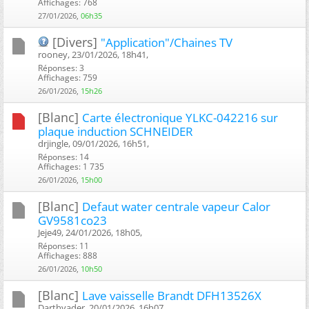
Affichages: 768
27/01/2026,
06h35
[Divers]
"Application"/Chaines TV
rooney, 23/01/2026, 18h41, ‎
Réponses: 3
Affichages: 759
26/01/2026,
15h26
[Blanc]
Carte électronique YLKC-042216 sur
plaque induction SCHNEIDER
drjingle, 09/01/2026, 16h51, ‎
Réponses: 14
Affichages: 1 735
26/01/2026,
15h00
[Blanc]
Defaut water centrale vapeur Calor
GV9581co23
Jeje49, 24/01/2026, 18h05, ‎
Réponses: 11
Affichages: 888
26/01/2026,
10h50
[Blanc]
Lave vaisselle Brandt DFH13526X
Darthvader, 20/01/2026, 16h07, ‎