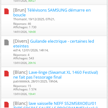
15/01/2026,
06h27
[Brun]
Télévisons SAMSUNG démarre en
boucle
ThomasV, 19/12/2025, 07h21, ‎
Réponses: 46
Affichages: 1 730
14/01/2026,
16h00
[Divers]
Guilande electrique - certaines led
eteintes
ed14, 12/01/2026, 14h14, ‎
Réponses: 4
Affichages: 543
13/01/2026,
20h16
[Blanc]
Lave-linge (Siwamat XL 1460 Festival)
ne fait pas l'essorage final
patriiiiiiiiiick, 28/01/2025, 19h04, ‎
Réponses: 15
Affichages: 1 574
13/01/2026,
15h41
[Blanc]
lave vaisselle NEFF S52M58XOEU/01