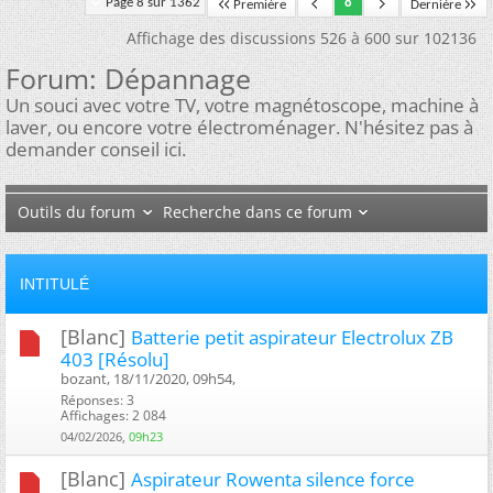
Page 8 sur 1362
8
Première
Dernière
Affichage des discussions 526 à 600 sur 102136
Forum:
Dépannage
Un souci avec votre TV, votre magnétoscope, machine à
laver, ou encore votre électroménager. N'hésitez pas à
demander conseil ici.
Outils du forum
Recherche dans ce forum
INTITULÉ
[Blanc]
Batterie petit aspirateur Electrolux ZB
403 [Résolu]
bozant, 18/11/2020, 09h54, ‎
Réponses: 3
Affichages: 2 084
04/02/2026,
09h23
[Blanc]
Aspirateur Rowenta silence force